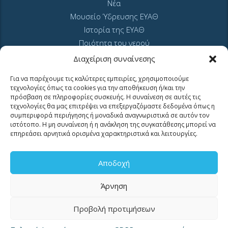
Νέα
Μουσείο Ύδρευσης ΕΥΑΘ
Ιστορία της ΕΥΑΘ
Ποιότητα του νερού
Πολιτική Απορρήτου Ιστοτόπου
Διαχείριση συναίνεσης
GDPR και προσωπικά δεδομένα
Για να παρέχουμε τις καλύτερες εμπειρίες, χρησιμοποιούμε
Sitemap
τεχνολογίες όπως τα cookies για την αποθήκευση ή/και την
πρόσβαση σε πληροφορίες συσκευής. Η συναίνεση σε αυτές τις
τεχνολογίες θα μας επιτρέψει να επεξεργαζόμαστε δεδομένα όπως η
συμπεριφορά περιήγησης ή μοναδικά αναγνωριστικά σε αυτόν τον
ιστότοπο. Η μη συναίνεση ή η ανάκληση της συγκατάθεσης μπορεί να
επηρεάσει αρνητικά ορισμένα χαρακτηριστικά και λειτουργίες.
MyEyathPortal
Αποδοχή
Άρνηση
Συνδεθείτε στο
MyEyathPortal
και επωφεληθείτε από τις online υπηρεσίες
μας. Δείτε
εδώ
πως.
Προβολή προτιμήσεων