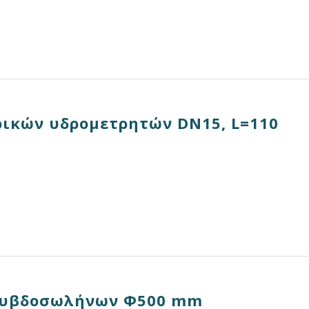
ρικών υδρομετρητών DN15, L=110
αλυβδοσωλήνων Φ500 mm