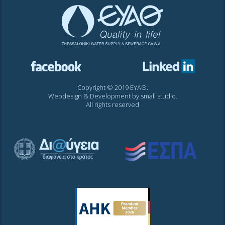
Copyright © 2019 ΕΥΑΘ.
Webdesign & Development by
small studio
.
All rights reserved