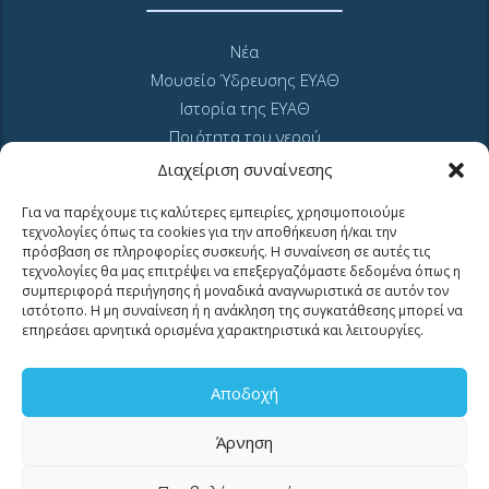
Νέα
Μουσείο Ύδρευσης ΕΥΑΘ
Ιστορία της ΕΥΑΘ
Ποιότητα του νερού
Πολιτική Απορρήτου Ιστοτόπου
Διαχείριση συναίνεσης
GDPR και προσωπικά δεδομένα
Για να παρέχουμε τις καλύτερες εμπειρίες, χρησιμοποιούμε
Sitemap
τεχνολογίες όπως τα cookies για την αποθήκευση ή/και την
πρόσβαση σε πληροφορίες συσκευής. Η συναίνεση σε αυτές τις
τεχνολογίες θα μας επιτρέψει να επεξεργαζόμαστε δεδομένα όπως η
συμπεριφορά περιήγησης ή μοναδικά αναγνωριστικά σε αυτόν τον
ιστότοπο. Η μη συναίνεση ή η ανάκληση της συγκατάθεσης μπορεί να
επηρεάσει αρνητικά ορισμένα χαρακτηριστικά και λειτουργίες.
MyEyathPortal
Αποδοχή
Άρνηση
Συνδεθείτε στο
MyEyathPortal
και επωφεληθείτε από τις online υπηρεσίες
μας. Δείτε
εδώ
πως.