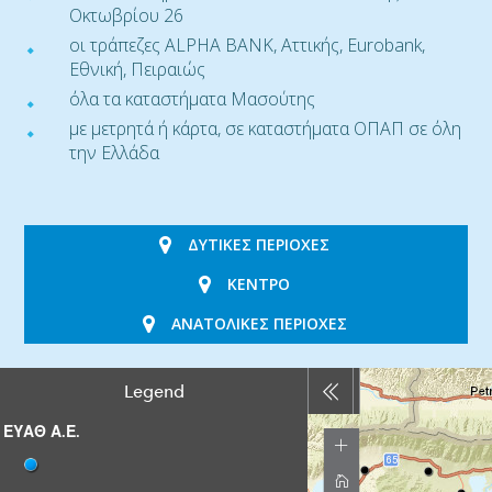
Οκτωβρίου 26
οι τράπεζες ALPHA ΒΑΝΚ, Αττικής, Eurobank,
Εθνική, Πειραιώς
όλα τα καταστήματα Μασούτης
με μετρητά ή κάρτα, σε καταστήματα ΟΠΑΠ σε όλη
την Ελλάδα
ΔΥΤΙΚΕΣ ΠΕΡΙΟΧΕΣ
ΚΕΝΤΡΟ
ΑΝΑΤΟΛΙΚΕΣ ΠΕΡΙΟΧΕΣ