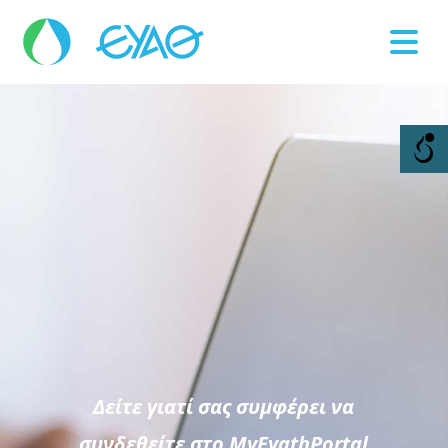
Βλάβες
11124
Δείτε γιατί σας συμφέρει να
συνδεθείτε στο MyEyathPortal