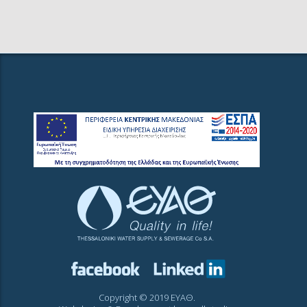
γενικού προξένου της
τη
Κυπριακής Δημοκρατίας στη
Θεσσαλονίκη, Ν. Θεοδωρίδου,
γενική διευθύντρια
Copyright © 2019 ΕΥΑΘ.