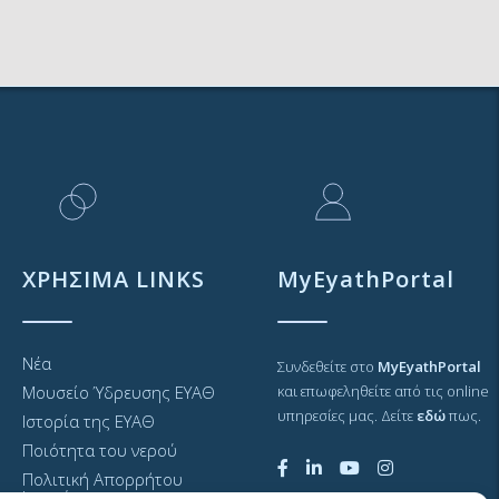
ΧΡΗΣΙΜΑ LINKS
MyEyathPortal
Νέα
Συνδεθείτε στο
MyEyathPortal
Μουσείο Ύδρευσης ΕΥΑΘ
και επωφεληθείτε από τις online
υπηρεσίες μας. Δείτε
εδώ
πως.
Ιστορία της ΕΥΑΘ
Ποιότητα του νερού
Πολιτική Απορρήτου
Ιστοτόπου