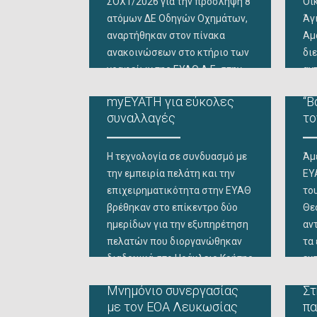
ΣΟΧ1/2026 για την πρόσληψη 8
Οι
ατόμων ΔΕ Οδηγών Οχημάτων,
Άγ
αναρτήθηκαν στον πίνακα
Αμ
ανακοινώσεων στο κτήριο των
δι
γραφείων της ΕΥΑΘ Α.Ε. στην
αντ
οδό Εγνατίας 127 και στον
ετ
myEYATH για εύκολες
“Β
διαδικτυακό τόπο της ΕΥΑΘ
με
συναλλαγές
το
www.eyath.gr Πίνακας
υψ
επιτυχόντων Πίνακας
πα
κατάταξης Οι ενδιαφερόμενοι
πλ
Η τεχνολογία σε συνδυασμό με
Άμ
μπορούν να αναζητήσουν τα
πε
την εμπειρία πελάτη και την
ΕΥ
αποτελέσματα βαθμολόγησης
στ
επιχειρηματικότητα στην ΕΥΑΘ
το
και κατάταξης στον πίνακα με
πο
βρέθηκαν στο επίκεντρο δύο
Θε
χρ
ημερίδων για την εξυπηρέτηση
αν
πελατών που διοργανώθηκαν
τα
διαδοχικά στο Ηράκλειο Κρήτης
ευ
και στη Θεσσαλονίκη. Στην
εμ
Μνημόνιο συνεργασίας
Στ
πρώτη, «Ημερίδα
δι
με τον ΕΟΑ Λευκωσίας
πα
Εξυπηρέτησης Πελάτη στην
απ