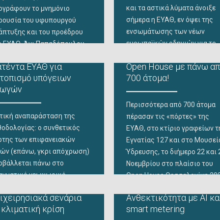
οβρύχιων αντλητικών
αποχέτευσης από την ΕΥΑΘ
και τα αστικά λύματα άνοιξε
ογράφουν το μνημόνιο
γκροτημάτων του
προς
σήμερα η ΕΥΑΘ, εν όψει της
ρουσία του υφυπουργού
ντριβανιού, όπως και τον
ενσωμάτωσης των νέων
άπτυξης και του προέδρου
τισμό
ευρωπαϊκών οδηγιών για το
ς ΕΥΑΘ, Άγι Παπαδόπουλου
θέμα στην ελληνική νομοθεσ
ημόνιο συνεργασίας για
τέντα ΕΥΑΘ για
Open House με πάνω α
και των συνακόλουθων
ινές ερευνητικές δράσεις
τοπισμό υπόγειων
700 άτομα!
προκλήσεων για τις εταιρείε
υ βασίζονται στην ανάλυση
γωγών
ύδρευσης – αποχέτευσης. Το
τικών λυμάτων και
θέμα αυτό βρίσκεται πλέον σ
ρσαίων υδάτινων
Περισσότερα από 700 άτομα
επίκεντρο των ευρωπαϊκών
κοσυστημάτων υπέγραψε
τική αναπαράσταση της
πέρασαν τις «πόρτες» της
πολιτικών για το περιβάλλον
μερα η ΕΥΑΘ με το Ινστιτούτο
θοδολογίας: ο συνθετικός
ΕΥΑΘ, στο κτίριο γραφείων τ
και τη
αρμοσμένων Βιοεπιστημών
ρτης των επιφανειακών
Εγνατίας 127 και στο Μουσεί
ΝΕΒ) του ΕΚΕΤΑ στα κεντρικά
νών (επάνω, γκρι απόχρωση)
Ύδρευσης, το διήμερο 22 και 
οβάλλεται πάνω στο
Νοεμβρίου στο πλαίσιο του
αγματικό γεωχωρικό
Open House Θεσσαλονίκη 202
όβαθρο, αποκαλύπτοντας τη
Στο νέο «πράσινο» κτίριο
ιχειρησιακά σενάρια
Ανθεκτικότητα με ΑΙ κα
αμμική επιφανειακή
γραφείων της ΕΥΑΘ
 κλιματική κρίση
smart metering
πογραφή” του υπόγειου
περιηγήθηκαν 460 άτομα