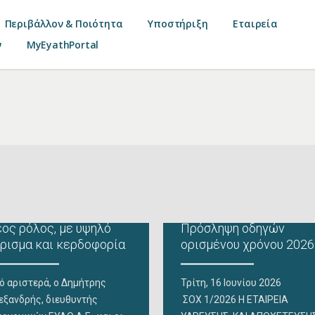
Περιβάλλον & Ποιότητα
Υποστήριξη
Εταιρεία
ν
MyEyathPortal
ος ρόλος, με υψηλό
Πρόσληψη οδηγών
ρισμα και κερδοφορία
ορισμένου χρόνου 2026
ό αριστερά, ο Δημήτρης
Τρίτη, 16 Ιουνίου 202
εξανδρής, διευθυντής
ΣΟΧ 1/2026 Η ΕΤΑΙΡΕΙΑ