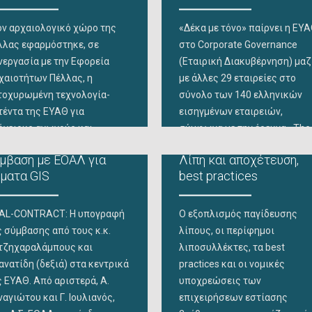
αστικά στον καθαρισμό του
Αντιπεριφέρεια Ανάπτυξης κ
ρμαϊκού με το
Περιβάλλοντος Περιφέρειας 
ον αρχαιολογικό χώρο της
«Δέκα με τόνο» παίρνει η ΕΥ
τιρρυπαντικό σκάφος
Μακεδονίας, τον Δήμο
λλας εφαρμόστηκε, σε
στο Corporate Governance
λκίππη», στο πλαίσιο της
Κορδελιού – Ευόσμου και τον
νεργασία με την Εφορεία
(Εταιρική Διακυβέρνηση) μαζ
αιρικής κοινωνικής ευθύνης
Όμιλο Αστυνομικών
χαιοτήτων Πέλλας, η
με άλλες 29 εταιρείες στο
ι κατόπιν
Θεσσαλονίκης. Το… χεράκι τ
τοχυρωμένη τεχνολογία-
σύνολο των 140 ελληνικών
έβαλαν και
τέντα της ΕΥΑΘ για
εισηγμένων εταιρειών,
όγειους αγωγούς και
σύμφωνα με την έρευνα «The
θανές διαρροές, αυτήν τη
RSM Board Diversity Survey». 
μβαση με ΕΟΑΛ για
Λίπη και αποχέτευση,
ρά όμως για την ανίχνευση
εν λόγω έρευνα αξιολογεί το
ματα GIS
best practices
δείξεων υπόγειων
σύνολο των ελληνικών
χαιολογικών δομών! Η
εισηγμένων εταιρειών σε μια
τοχυρωμένη τεχνολογία της
σειρά από κρίσιμους τομείς
AL-CONTRACT: Η υπογραφή
Ο εξοπλισμός παγίδευσης
ΑΘ, η οποία διαθέτει ήδη
που αφορούν στη χρηστή
ς σύμβασης από τους κ.κ.
λίπους, οι περίφημοι
νικό δίπλωμα ευρεσιτεχνίας
εταιρική διακυβέρνηση,
τζηχαραλάμπους και
λιποσυλλέκτες, τα best
ι βρίσκεται σε διεθνή
ανατίδη (δεξιά) στα κεντρικά
practices και οι νομικές
αδικασία προστασίας μέσω
ς ΕΥΑΘ. Από αριστερά, Α.
υποχρεώσεις των
τησης
αγιώτου και Γ. Ιουλιανός,
επιχειρήσεων εστίασης