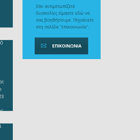
Εάν αντιμετωπίζετε
δυσκολίες είμαστε εδώ να
σας βοηθήσουμε. Πηγαίνετε
στη σελίδα "επικοινωνία".
ία
πό
ΕΠΙΚΟΙΝΩΝΙΑ
ς
το
ης
ο
23
5.
ι