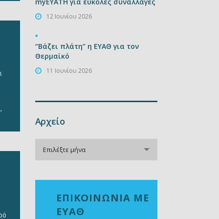
myEYATH για εύκολες συναλλαγές
12 Ιουνίου 2026
ιών
αν
“Βάζει πλάτη” η ΕΥΑΘ για τον
Θερμαϊκό
11 Ιουνίου 2026
ες
ι
ας
,
Αρχείο
,
Αρχείο
Επιλέξτε μήνα
Οι
ν
ΕΠΙΚΟΙΝΩΝΙΑ ΜΕ
ΕΥΑΘ
ρό