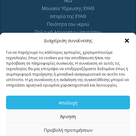
Νέα
Μουσείο Ύδρευσης ΕΥΑΘ
Ιστορία της ΕΥΑΘ
Ποιότητα του νερού
Πολιτική Απορρήτου Ιστοτόπου
GDPR και προσωπικά δεδομένα
Διαχείριση συναίνεσης
Sitemap
Για να παρέχουμε τις καλύτερες εμπειρίες, χρησιμοποιούμε
τεχνολογίες όπως τα cookies για την αποθήκευση ή/και την
πρόσβαση σε πληροφορίες συσκευής. Η συναίνεση σε αυτές τις
τεχνολογίες θα μας επιτρέψει να επεξεργαζόμαστε δεδομένα όπως η
συμπεριφορά περιήγησης ή μοναδικά αναγνωριστικά σε αυτόν τον
ιστότοπο. Η μη συναίνεση ή η ανάκληση της συγκατάθεσης μπορεί να
επηρεάσει αρνητικά ορισμένα χαρακτηριστικά και λειτουργίες.
MyEyathPortal
Αποδοχή
Συνδεθείτε στο
MyEyathPortal
και επωφεληθείτε από τις online υπηρεσίες
Άρνηση
μας. Δείτε
εδώ
πως.
Προβολή προτιμήσεων