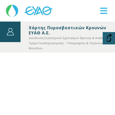
Χάρτης Πυροσβεστικών Κρουνών
ΕΥΑΘ Α.Ε.
Βλάβες
11124
Διεύθυνση Στρατηγικού Σχεδιασμού Έρευνας & Ανάπτυξης
Τμήμα Γεωπληροφορικής - Τοπογραφίας & Υδραυλικού
Μοντέλου