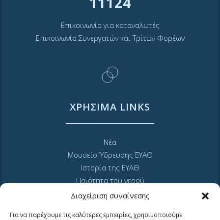
11124
Επικοινωνία για καταναλωτές
Επικοινωνία Συνεργατών και Τρίτων Φορέων
ΧΡΗΣΙΜΑ LINKS
Νέα
Μουσείο Ύδρευσης ΕΥΑΘ
Ιστορία της ΕΥΑΘ
Ποιότητα του νερού
Πολιτική Απορρήτου Ιστοτόπου
Διαχείριση συναίνεσης
GDPR και προσωπικά δεδομένα
Για να παρέχουμε τις καλύτερες εμπειρίες, χρησιμοποιούμε
Sitemap