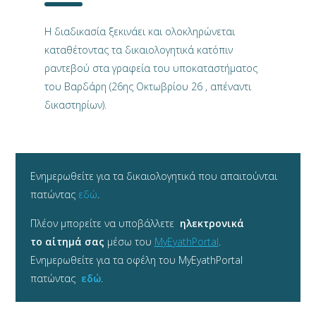
Η διαδικασία ξεκινάει και ολοκληρώνεται
καταθέτοντας τα δικαιολογητικά κατόπιν
ραντεβού στα γραφεία του υποκαταστήματος
του Βαρδάρη (26ης Οκτωβρίου 26 , απέναντι
δικαστηρίων).
Ενημερωθείτε για τα δικαιολογητικά που απαιτούνται
πατώντας
εδώ
.
Πλέον μπορείτε να υποβάλλετε
ηλεκτρονικά
το αίτημά σας
μέσω του
MyEyathPortal
.
Ενημερωθείτε για τα οφέλη του MyEyathPortal
πατώντας
εδώ
.