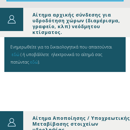
Αίτημα αρχικής σύνδεσης για
υδροδότηση χώρων (διαμέρισμα,
γραφείο, κλπ) νεόδμητου
κτίσματος.
Ενημερωθείτε για τα δικαιολογητικά που απαιτούνται
εδώ
( ή υποβάλλετε ηλεκτρονικά το αίτημά σας
πατώντας
εδώ
).
Αίτημα Αποποίησης / Υποχρεωτικής
Μεταβίβασης στοιχείων
υδροληψίας