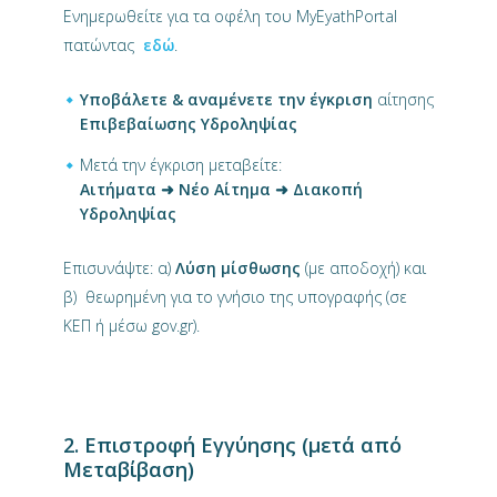
Ενημερωθείτε για τα οφέλη του MyEyathPortal
πατώντας
εδώ
.
Υποβάλετε & αναμένετε την έγκριση
αίτησης
Επιβεβαίωσης Υδροληψίας
Μετά την έγκριση μεταβείτε:
Αιτήματα ➜ Νέο Αίτημα ➜ Διακοπή
Υδροληψίας
Επισυνάψτε: α)
Λύση μίσθωσης
(με αποδοχή) και
β) θεωρημένη για το γνήσιο της υπογραφής (σε
ΚΕΠ ή μέσω gov.gr).
2. Επιστροφή Εγγύησης (μετά από
Μεταβίβαση)