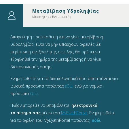
Μεταβίβαση Υδροληψίας
Ιδιοκτήτης / Ενοικιαστής
Απαραίτητη προϋπόθεση για να γίνει μεταβίβαση
υδροληψίας, είναι να μην υπάρχουν οφειλές. Σε
περίπτωση ανεξόφλητης οφειλής, θα πρέπει να
εξοφληθεί την ημέρα της μεταβίβασης ή να γίνει
διακανονισμός αυτής.
Ενημερωθείτε για τα δικαιολογητικά που απαιτούνται για
φυσικά πρόσωπα
πατώντας
εδώ
, ενώ για νομικά
πρόσωπα
εδώ
.
Πλέον μπορείτε να υποβάλλετε
ηλεκτρονικά
το αίτημά σας
μέσω του
MyEyathPortal
. Ενημερωθείτε
για τα οφέλη του MyEyathPortal πατώντας
εδώ
.