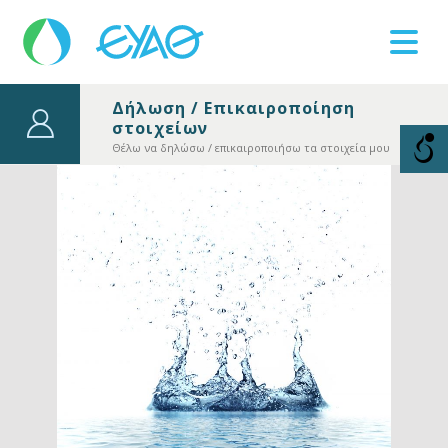
Δήλωση / Επικαιροποίηση
στοιχείων
Βλάβες
11124
Θέλω να δηλώσω / επικαιροποιήσω τα στοιχεία μου