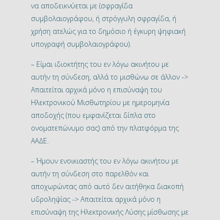
να αποδεικνύεται με (σφραγίδα
συμβολαιογράφου, ή στρόγγυλη σφραγίδα, ή
χρήση ατελώς για το δημόσιο ή έγκυρη ψηφιακή
υπογραφή συμβολαιογράφου).
– Είμαι ιδιοκτήτης του εν λόγω ακινήτου με
αυτήν τη σύνδεση, αλλά το μισθώνω σε άλλον ->
Απαιτείται αρχικά μόνο η επισύναψη του
Ηλεκτρονικού Μισθωτηρίου με ημερομηνία
αποδοχής (που εμφανίζεται δίπλα στο
ονοματεπώνυμο σας) από την πλατφόρμα της
ΑΑΔΕ.
– Ήμουν ενοικιαστής του εν λόγω ακινήτου με
αυτήν τη σύνδεση στο παρελθόν και
αποχωρώντας από αυτό δεν αιτήθηκα διακοπή
υδροληψίας -> Απαιτείται αρχικά μόνο η
επισύναψη της Ηλεκτρονικής Λύσης μίσθωσης με