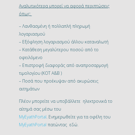
Αναλυτικότερα μπορεί να αφορά περιπτώσεις
όπως:
– Λανθασμένη ή πολλαπλή πληρωμή
λογαριασμού
– Εξόφληση λογαριασμού άλλου καταναλωτή
– Κατάθεση μεγαλύτερου ποσού από το
οφειλόμενο
– Επιστροφή διαφοράς από αναπροσαρμογή
τιμολογίου (ΚΟΤ A&B )
– Ποσά που προέκυψαν από ακυρώσεις
αιτημάτων
Πλέον μπορείτε να υποβάλλετε ηλεκτρονικά το
αίτημά σας μέσω του
MyEyathPortal
. Ενημερωθείτε για τα οφέλη του
MyEyathPortal
πατώντας εδώ.