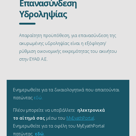
Επανασύνδεση
Υδροληψίας
Απαραίτητη προϋπόθεση, για επανασύνδεση της
ακυρωμένης υδροληψίας είναι η εξόφληση/
ρύθμιση οικονομικής εκκρεμότητας του ακινήτου
στην ΕΥΑΘ Α.Ε.
Ενημερωθείτε για τα δικαιολογητικά που απαιτούνται
πατώντας
εδώ.
Πλέον μπορείτε να υποβάλλετε
ηλεκτρονικά
το αίτημά σας
μέσω του
MyEyathPortal
.
Ενημερωθείτε για τα οφέλη του MyEyathPortal
πατώντας
εδώ
.