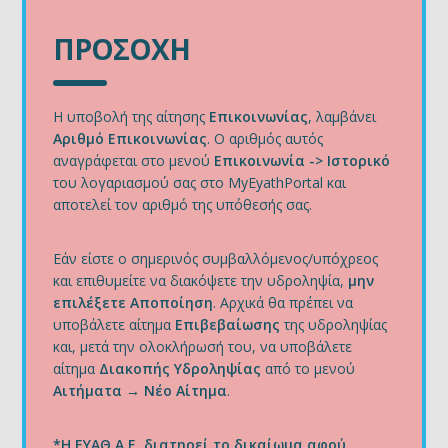
ΠΡΟΣΟΧΗ
H υποβολή της αίτησης
Επικοινωνίας
, λαμβάνει
Αριθμό Επικοινωνίας
. Ο αριθμός αυτός
αναγράφεται στο μενού
Επικοινωνία -> Ιστορικό
του λογαριασμού σας στο MyEyathPortal και
αποτελεί τον αριθμό της υπόθεσής σας.
Εάν είστε ο σημερινός συμβαλλόμενος/υπόχρεος
και επιθυμείτε να διακόψετε την υδροληψία,
μην
επιλέξετε Αποποίηση
. Αρχικά θα πρέπει να
υποβάλετε αίτημα
Επιβεβαίωσης
της υδροληψίας
και, μετά την ολοκλήρωσή του, να υποβάλετε
αίτημα
Διακοπής Υδροληψίας
από το μενού
Αιτήματα → Νέο Αίτημα
.
*Η ΕΥΑΘ Α.Ε. διατηρεί το δικαίωμα αφού