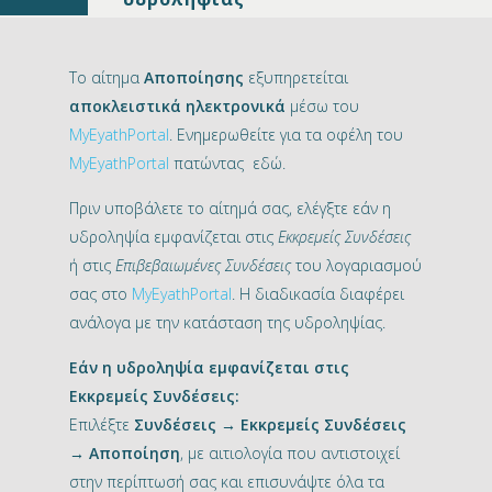
Το αίτημα
Αποποίησης
εξυπηρετείται
αποκλειστικά ηλεκτρονικά
μέσω του
MyEyathPortal
. Ενημερωθείτε για τα οφέλη του
MyEyathPortal
πατώντας εδώ.
Πριν υποβάλετε το αίτημά σας, ελέγξτε εάν η
υδροληψία εμφανίζεται στις
Εκκρεμείς Συνδέσεις
ή στις
Επιβεβαιωμένες Συνδέσεις
του λογαριασμού
σας στο
MyEyathPortal
. Η διαδικασία διαφέρει
ανάλογα με την κατάσταση της υδροληψίας.
Εάν η υδροληψία εμφανίζεται στις
Εκκρεμείς Συνδέσεις:
Επιλέξτε
Συνδέσεις → Εκκρεμείς Συνδέσεις
→ Αποποίηση
, με αιτιολογία που αντιστοιχεί
στην περίπτωσή σας και επισυνάψτε όλα τα