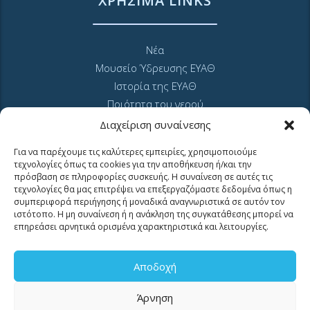
ΧΡΗΣΙΜΑ LINKS
Νέα
Μουσείο Ύδρευσης ΕΥΑΘ
Ιστορία της ΕΥΑΘ
Ποιότητα του νερού
Πολιτική Απορρήτου Ιστοτόπου
Διαχείριση συναίνεσης
GDPR και προσωπικά δεδομένα
Για να παρέχουμε τις καλύτερες εμπειρίες, χρησιμοποιούμε
Sitemap
τεχνολογίες όπως τα cookies για την αποθήκευση ή/και την
πρόσβαση σε πληροφορίες συσκευής. Η συναίνεση σε αυτές τις
τεχνολογίες θα μας επιτρέψει να επεξεργαζόμαστε δεδομένα όπως η
συμπεριφορά περιήγησης ή μοναδικά αναγνωριστικά σε αυτόν τον
ιστότοπο. Η μη συναίνεση ή η ανάκληση της συγκατάθεσης μπορεί να
επηρεάσει αρνητικά ορισμένα χαρακτηριστικά και λειτουργίες.
MyEyathPortal
Αποδοχή
Άρνηση
Συνδεθείτε στο
MyEyathPortal
και επωφεληθείτε από τις online υπηρεσίες