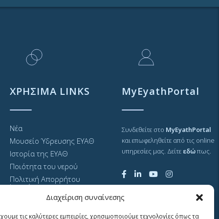
ΧΡΗΣΙΜΑ LINKS
MyEyathPortal
Νέα
Συνδεθείτε στο
MyEyathPortal
Μουσείο Ύδρευσης ΕΥΑΘ
και επωφεληθείτε από τις online
υπηρεσίες μας. Δείτε
εδώ
πως.
Ιστορία της ΕΥΑΘ
Ποιότητα του νερού
Πολιτική Απορρήτου
Ιστοτόπου
Διαχείριση συναίνεσης
GDPR και προσωπικά
δεδομένα
έχουμε τις καλύτερες εμπειρίες, χρησιμοποιούμε τεχνολογίες όπως τα