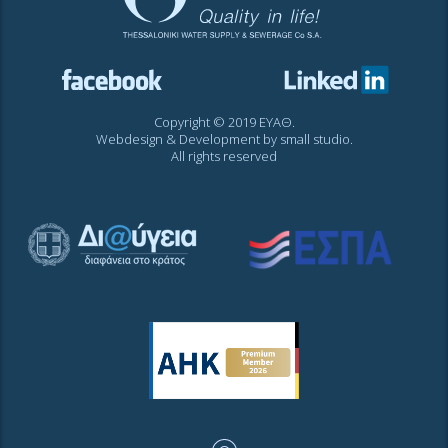
Copyright © 2019 ΕΥΑΘ.
Webdesign & Development by
small studio
.
All rights reserved