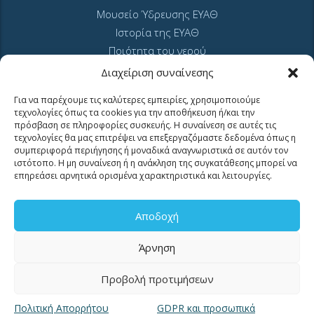
Μουσείο Ύδρευσης ΕΥΑΘ
Ιστορία της ΕΥΑΘ
Ποιότητα του νερού
Πολιτική Απορρήτου Ιστοτόπου
Διαχείριση συναίνεσης
GDPR και προσωπικά δεδομένα
Για να παρέχουμε τις καλύτερες εμπειρίες, χρησιμοποιούμε
Sitemap
τεχνολογίες όπως τα cookies για την αποθήκευση ή/και την
πρόσβαση σε πληροφορίες συσκευής. Η συναίνεση σε αυτές τις
τεχνολογίες θα μας επιτρέψει να επεξεργαζόμαστε δεδομένα όπως η
συμπεριφορά περιήγησης ή μοναδικά αναγνωριστικά σε αυτόν τον
ιστότοπο. Η μη συναίνεση ή η ανάκληση της συγκατάθεσης μπορεί να
επηρεάσει αρνητικά ορισμένα χαρακτηριστικά και λειτουργίες.
MyEyathPortal
Αποδοχή
Άρνηση
Συνδεθείτε στο
MyEyathPortal
και επωφεληθείτε από τις online υπηρεσίες
μας. Δείτε
εδώ
πως.
Προβολή προτιμήσεων
Πολιτική Απορρήτου
GDPR και προσωπικά