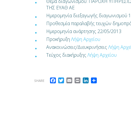
Θέμα διαγωνισμού: ΠΑΡΟΧΗ ΥΠΗΡΕΣ
ΤΗΣ ΕΥΑΘ ΑΕ
Ημερομηνία διεξαγωγής διαγωνισμού 1
Προθεσμία παραλαβής τευχών δημοπρά
Ημερομηνία ανάρτησης 22/05/2013
Προκήρυξη
Λήψη Αρχείου
Ανακοινώσεις/Διευκρινήσεις
Λήψη Αρχε
Τεύχος διακήρυξης
Λήψη Αρχείου
Facebook
Twitter
Email
Print
LinkedIn
Μοιραστείτε
SHARE