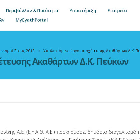
Περιβάλλον & Ποιότητα
Υποστήριξη
Εταιρεία
ών
MyEyathPortal
ωνισμοί Έτους 2013
Υπολειπόμενα έργα αποχέτευσης Ακαθάρτων Δ.Κ. Π
έτευσης Ακαθάρτων Δ.Κ. Πεύκων
ίκης Α.Ε. (Ε.Υ.Α.Θ. Α.Ε.) προκηρύσσει δημόσιο διαγωνισμό 