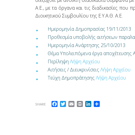
διεξαχθεί με ανοικτή διαδικασία σύμφωνα με 
Α.Ε., με τα όργανα και τις διαδικασίες που 
Διοικητικού Συμβουλίου της Ε.Υ.Α.Θ. Α.Ε.
Ημερομηνία Δημοπρασίας 19/11/2013
Προθεσμία υποβολής αιτήσεων παραλα
Ημερομηνία Ανάρτησης 25/10/2013
Θέμα Υπολειπόμενα έργα αποχέτευσης 
Περίληψη
Λήψη Αρχείου
Αιτήσεις / Διευκρινίσεις
Λήψη Αρχείου
Τεύχη Δημοπράτησης
Λήψη Αρχείου
Facebook
Twitter
Email
Print
LinkedIn
Μοιραστείτε
SHARE