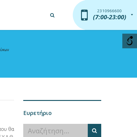
2310966600
2310966600
(7:00-23:00)
(7:00-23:00)
εύκων
Ευρετήριο
που θα