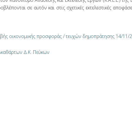
τον Κανονισμό Ανάθεσης και Εκτέλεσης Έργων (Κ.Α.Ε.Ε.) της Ε
προβλέπονται σε αυτόν και στις σχετικές εκτελεστικές αποφάσ
βής οικονομικής προσφοράς / τευχών δημοπράτησης 14/11/
Ακαθάρτων Δ.Κ. Πεύκων