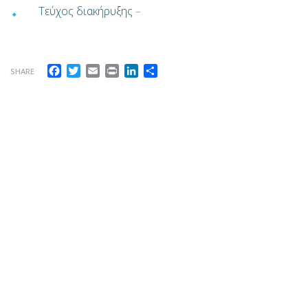
Τεύχος διακήρυξης
–
Facebook
Twitter
Email
Print
LinkedIn
Μοιραστείτε
SHARE