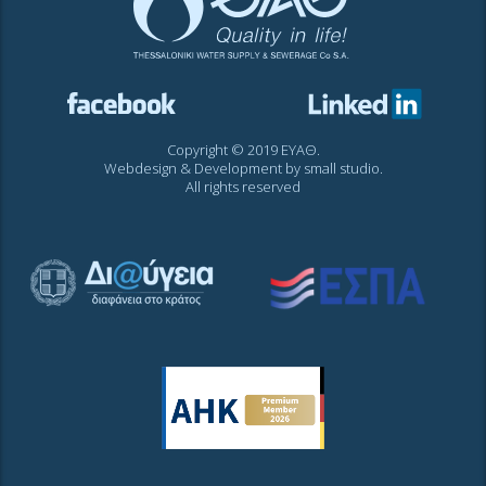
Copyright © 2019 ΕΥΑΘ.
Webdesign & Development by
small studio
.
All rights reserved