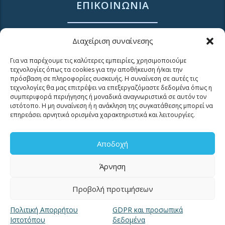
ΕΠΙΚΟΙΝΩΝΙΑ
Διαχείριση συναίνεσης
Τηλ. 2310 966600
Φαξ. 2310 969400
Για να παρέχουμε τις καλύτερες εμπειρίες, χρησιμοποιούμε
τεχνολογίες όπως τα cookies για την αποθήκευση ή/και την
για βλάβες καλέστε
πρόσβαση σε πληροφορίες συσκευής. Η συναίνεση σε αυτές τις
11124
τεχνολογίες θα μας επιτρέψει να επεξεργαζόμαστε δεδομένα όπως η
συμπεριφορά περιήγησης ή μοναδικά αναγνωριστικά σε αυτόν τον
ιστότοπο. Η μη συναίνεση ή η ανάκληση της συγκατάθεσης μπορεί να
Επικοινωνία για καταναλωτές
επηρεάσει αρνητικά ορισμένα χαρακτηριστικά και λειτουργίες.
Επικοινωνία Συνεργατών και Τρίτων Φορέων
Αποδοχή
Άρνηση
Προβολή προτιμήσεων
ΧΡΗΣΙΜΑ LINKS
Πολιτική Απορρήτου
GDPR και προσωπικά
Ιστοτόπου
δεδομένα