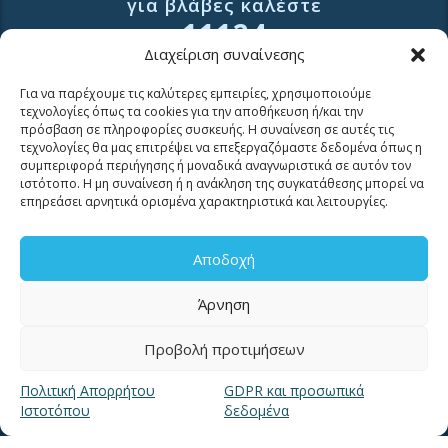
για βλάβες καλέστε
11124
Διαχείριση συναίνεσης
Επικοινωνία για καταναλωτές
Για να παρέχουμε τις καλύτερες εμπειρίες, χρησιμοποιούμε
Επικοινωνία Συνεργατών και Τρίτων Φορέων
τεχνολογίες όπως τα cookies για την αποθήκευση ή/και την
πρόσβαση σε πληροφορίες συσκευής. Η συναίνεση σε αυτές τις
τεχνολογίες θα μας επιτρέψει να επεξεργαζόμαστε δεδομένα όπως η
συμπεριφορά περιήγησης ή μοναδικά αναγνωριστικά σε αυτόν τον
ιστότοπο. Η μη συναίνεση ή η ανάκληση της συγκατάθεσης μπορεί να
επηρεάσει αρνητικά ορισμένα χαρακτηριστικά και λειτουργίες.
ΧΡΗΣΙΜΑ LINKS
Αποδοχή
Άρνηση
Νέα
Μουσείο Ύδρευσης ΕΥΑΘ
Προβολή προτιμήσεων
Ιστορία της ΕΥΑΘ
Πολιτική Απορρήτου
GDPR και προσωπικά
Ποιότητα του νερού
Ιστοτόπου
δεδομένα
Πολιτική Απορρήτου Ιστοτόπου