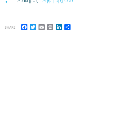
Διακήρυξη:
Λήψη αρχείου
Facebook
Twitter
Email
Print
LinkedIn
Μοιραστείτε
SHARE