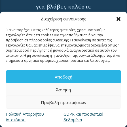
για βλάβες καλέστε
11124
Διαχείριση συναίνεσης
Επικοινωνία για καταναλωτές
Για να παρέχουμε τις καλύτερες εμπειρίες, χρησιμοποιούμε
Επικοινωνία Συνεργατών και Τρίτων Φορέων
τεχνολογίες όπως τα cookies για την αποθήκευση ή/και την
πρόσβαση σε πληροφορίες συσκευής. Η συναίνεση σε αυτές τις
τεχνολογίες θα μας επιτρέψει να επεξεργαζόμαστε δεδομένα όπως η
συμπεριφορά περιήγησης ή μοναδικά αναγνωριστικά σε αυτόν τον
ιστότοπο. Η μη συναίνεση ή η ανάκληση της συγκατάθεσης μπορεί να
επηρεάσει αρνητικά ορισμένα χαρακτηριστικά και λειτουργίες.
ΧΡΗΣΙΜΑ LINKS
Αποδοχή
Άρνηση
Νέα
Προβολή προτιμήσεων
Μουσείο Ύδρευσης ΕΥΑΘ
Ιστορία της ΕΥΑΘ
Πολιτική Απορρήτου
GDPR και προσωπικά
Ποιότητα του νερού
Ιστοτόπου
δεδομένα
Πολιτική Απορρήτου Ιστοτόπου