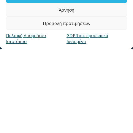
για βλάβες καλέστε
Άρνηση
11124
Προβολή προτιμήσεων
Επικοινωνία για καταναλωτές
Πολιτική Απορρήτου
GDPR και προσωπικά
Επικοινωνία Συνεργατών και Τρίτων Φορέων
Ιστοτόπου
δεδομένα
ΧΡΗΣΙΜΑ LINKS
Νέα
Μουσείο Ύδρευσης ΕΥΑΘ
Ιστορία της ΕΥΑΘ
Ποιότητα του νερού
Πολιτική Απορρήτου Ιστοτόπου