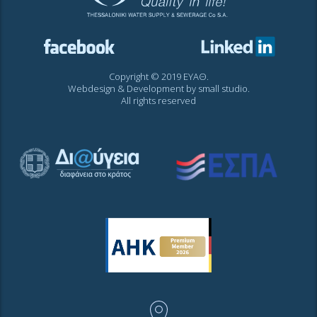
Copyright © 2019 ΕΥΑΘ.
Webdesign & Development by
small studio
.
All rights reserved