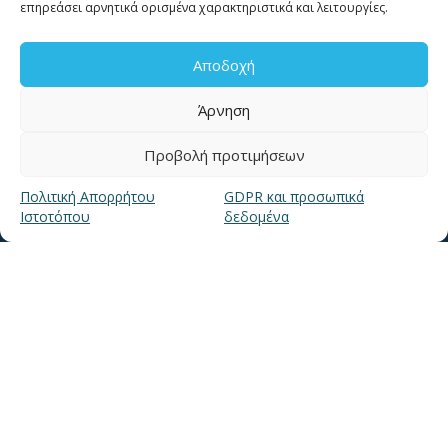
επηρεάσει αρνητικά ορισμένα χαρακτηριστικά και λειτουργίες.
Τηλ. 2310 966600
Αποδοχή
Φαξ. 2310 969400
Άρνηση
για βλάβες καλέστε
11124
Προβολή προτιμήσεων
Επικοινωνία για καταναλωτές
Πολιτική Απορρήτου
GDPR και προσωπικά
Επικοινωνία Συνεργατών και Τρίτων Φορέων
Ιστοτόπου
δεδομένα
ΧΡΗΣΙΜΑ LINKS
Νέα