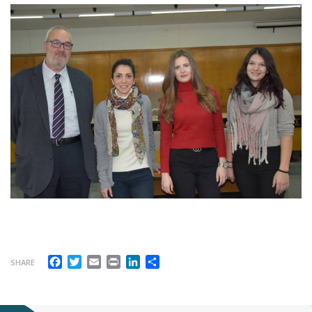
Facebook
Twitter
Email
Print
LinkedIn
Μοιραστείτε
SHARE