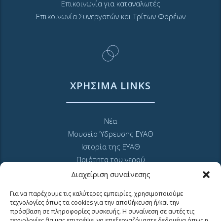
Επικοινωνία για καταναλωτές
Επικοινωνία Συνεργατών και Τρίτων Φορέων
ΧΡΗΣΙΜΑ LINKS
Νέα
Μουσείο Ύδρευσης ΕΥΑΘ
Ιστορία της ΕΥΑΘ
Ποιότητα του νερού
Πολιτική Απορρήτου Ιστοτόπου
Διαχείριση συναίνεσης
GDPR και προσωπικά δεδομένα
Για να παρέχουμε τις καλύτερες εμπειρίες, χρησιμοποιούμε
Sitemap
τεχνολογίες όπως τα cookies για την αποθήκευση ή/και την
πρόσβαση σε πληροφορίες συσκευής. Η συναίνεση σε αυτές τις
τεχνολογίες θα μας επιτρέψει να επεξεργαζόμαστε δεδομένα όπως η