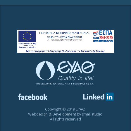
Copyright © 2019 ΕΥΑΘ.
Webdesign & Development by
small studio
.
All rights reserved