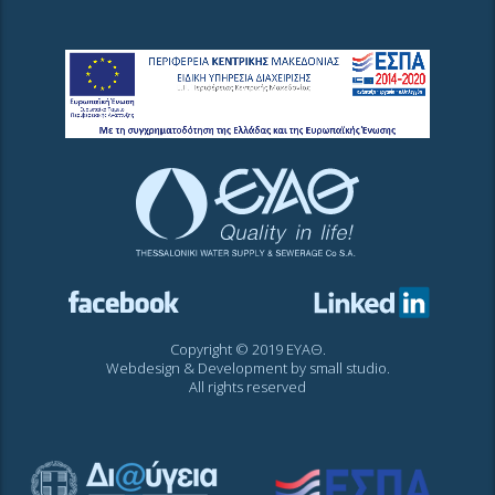
Copyright © 2019 ΕΥΑΘ.
Webdesign & Development by
small studio
.
All rights reserved