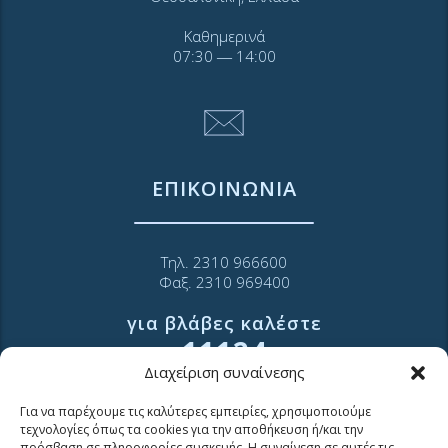
Καθημερινά
07:30 ― 14:00
ΕΠΙΚΟΙΝΩΝΙΑ
Τηλ. 2310 966600
Φαξ. 2310 969400
για βλάβες καλέστε
11124
Διαχείριση συναίνεσης
Επικοινωνία για καταναλωτές
Για να παρέχουμε τις καλύτερες εμπειρίες, χρησιμοποιούμε
Επικοινωνία Συνεργατών και Τρίτων Φορέων
τεχνολογίες όπως τα cookies για την αποθήκευση ή/και την
πρόσβαση σε πληροφορίες συσκευής. Η συναίνεση σε αυτές τις