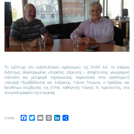
Το τρίπτυχο του αναπτυξιακού σχεδιασμού της ΕΥΑΘ Α.Ε. το επόμενο
διάστημα, ολοκληρωμένες υπηρεσίες ύδρευσης – αποχέτευσης, γεωγραφική
επέκταση και μεταφορά τεχνογνωσίας, παρουσίασε στον αναπληρωτή
υπουργό Περιβάλλοντος και Ενέργειας, Γιάννη Τσιρώνη, ο πρόεδρος και
διευθύνων σύμβουλος της ΕΥΑΘ, καθηγητής Γιάννης Ν. Κρεστενίτης, στα
κεντρικά γραφεία της εταιρείας.
Facebook
Twitter
Email
Print
LinkedIn
Μοιραστείτε
SHARE