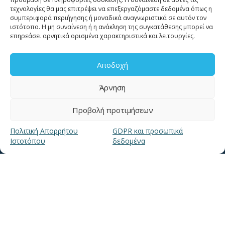
τεχνολογίες θα μας επιτρέψει να επεξεργαζόμαστε δεδομένα όπως η
συμπεριφορά περιήγησης ή μοναδικά αναγνωριστικά σε αυτόν τον
ιστότοπο. Η μη συναίνεση ή η ανάκληση της συγκατάθεσης μπορεί να
επηρεάσει αρνητικά ορισμένα χαρακτηριστικά και λειτουργίες.
ΧΡΗΣΙΜΑ LINKS
Αποδοχή
Άρνηση
Νέα
Μουσείο Ύδρευσης ΕΥΑΘ
Προβολή προτιμήσεων
Ιστορία της ΕΥΑΘ
Πολιτική Απορρήτου
GDPR και προσωπικά
Ποιότητα του νερού
Ιστοτόπου
δεδομένα
Πολιτική Απορρήτου Ιστοτόπου
GDPR και προσωπικά δεδομένα
Sitemap