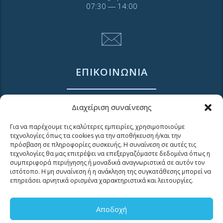
07:30 ― 14:00
ΕΠΙΚΟΙΝΩΝΙΑ
Διαχείριση συναίνεσης
Τηλ. 2310 966600
Φαξ. 2310 969400
Για να παρέχουμε τις καλύτερες εμπειρίες, χρησιμοποιούμε
τεχνολογίες όπως τα cookies για την αποθήκευση ή/και την
για βλάβες καλέστε
πρόσβαση σε πληροφορίες συσκευής. Η συναίνεση σε αυτές τις
11124
τεχνολογίες θα μας επιτρέψει να επεξεργαζόμαστε δεδομένα όπως η
συμπεριφορά περιήγησης ή μοναδικά αναγνωριστικά σε αυτόν τον
ιστότοπο. Η μη συναίνεση ή η ανάκληση της συγκατάθεσης μπορεί να
Επικοινωνία για καταναλωτές
επηρεάσει αρνητικά ορισμένα χαρακτηριστικά και λειτουργίες.
Επικοινωνία Συνεργατών και Τρίτων Φορέων
Αποδοχή