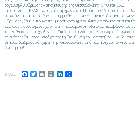
οργανισμών ύδρευσης – αποχέτευσης της Θεσσαλονίκης, ΟΥΘ και ΟΑΘ.
Στο σταντ της ΕΥΑΘ -και αυτήν τη χρονιά στο Περίπτερο 15- οι επισκέπτες θα
περνούν μέσα από έναν υπερμεγέθη σωλήνα (αναπαράσταση σωλήνα
ύδρευσης), θα ενημερώνονται με οπτικοποιημένο υλικό για την εταιρεία και θα
φεύγουν… δροσισμένοι χάρη στην προσομοίωση υδάτινου περιβάλλοντος με
τη βοήθεια της τεχνολογίας! Εκτός από πλούσιο πληροφοριακό υλικό, ο
επισκέπτης θα μπορεί, εισάγοντας τη διεύθυνση του σπιτιού του, να δει πάνω
σε έναν διαδραστικό χάρτη της Θεσσαλονίκης από πού έρχεται το νερό στη
βρύση του!
Facebook
Twitter
Email
Print
LinkedIn
Μοιραστείτε
SHARE