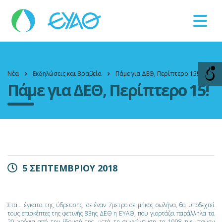
Βλάβες
11124
Νέα
Εκδηλώσεις και Βραβεία
Πάμε για ΔΕΘ, Περίπτερο 15!
Πάμε για ΔΕΘ, Περίπτερο 15!
5 ΣΕΠΤΕΜΒΡΙΟΥ 2018
Στα… έγκατα της ύδρευσης, σε έναν 7μετρο σε μήκος σωλήνα, θα υποδεχτεί
τους επισκέπτες της φετινής 83ης ΔΕΘ η ΕΥΑΘ, που γιορτάζει παράλληλα τα
20 χρόνια από την ίδρυσή της, μετά τη συγχώνευση το 1998 των πρώην