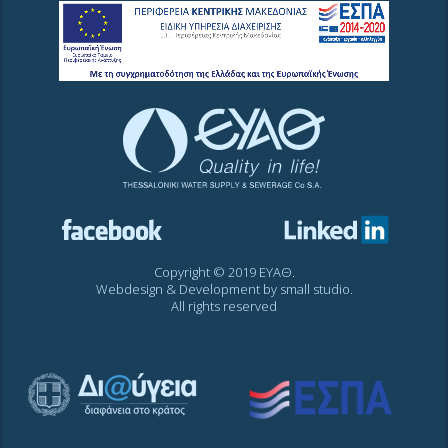
Copyright © 2019 ΕΥΑΘ.
Webdesign & Development by
small studio
.
All rights reserved