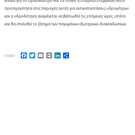
Ειδικά για το Ωραιόκαστρο και τα Πεύκα: η εταιρεία επεμβαίνει κατά
προτεραιότητα στις περιοχές αυτές για αντικαταστάσεις υδρομέτρων
και η υδροδότηση αναμένεται να βελτιωθεί τις επόμενες ώρες, οπότε
και θα επιλυθεί το ζήτημα των παγωμένων εξωτερικών διακλαδώσεων.
Facebook
Twitter
Email
Print
LinkedIn
Μοιραστείτε
SHARE