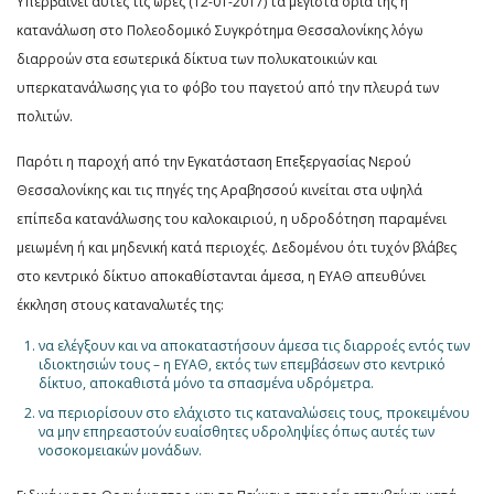
Υπερβαίνει αυτές τις ώρες (12-01-2017) τα μέγιστα όριά της η
κατανάλωση στο Πολεοδομικό Συγκρότημα Θεσσαλονίκης λόγω
διαρροών στα εσωτερικά δίκτυα των πολυκατοικιών και
υπερκατανάλωσης για το φόβο του παγετού από την πλευρά των
πολιτών.
Παρότι η παροχή από την Εγκατάσταση Επεξεργασίας Νερού
Θεσσαλονίκης και τις πηγές της Αραβησσού κινείται στα υψηλά
επίπεδα κατανάλωσης του καλοκαιριού, η υδροδότηση παραμένει
μειωμένη ή και μηδενική κατά περιοχές. Δεδομένου ότι τυχόν βλάβες
στο κεντρικό δίκτυο αποκαθίστανται άμεσα, η ΕΥΑΘ απευθύνει
έκκληση στους καταναλωτές της:
να ελέγξουν και να αποκαταστήσουν άμεσα τις διαρροές εντός των
ιδιοκτησιών τους – η ΕΥΑΘ, εκτός των επεμβάσεων στο κεντρικό
δίκτυο, αποκαθιστά μόνο τα σπασμένα υδρόμετρα.
να περιορίσουν στο ελάχιστο τις καταναλώσεις τους, προκειμένου
να μην επηρεαστούν ευαίσθητες υδροληψίες όπως αυτές των
νοσοκομειακών μονάδων.