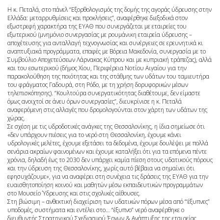
Η κ. Πεταλά, στο πάνελ “Εξορθολογισμός της δομής της αγοράς ύδρευσης στην
Ελλάδα: μεταρρυθμίσεις και προκλήσεις”, αναφέρθηκε διεξοδικά στον
εξωστρεφή χαρακτήρα της ΕΥΑΘ που συνεργάζεται με εταιρείες του
εξωτερικού (μνημόνιο συνεργασίας με ρουμάνικη εταιρεία ύδρευσης –
αποχέτευσης για ανταλλαγή τεχνογνωσίας και συνέργειες σε ερευνητικά κι
αναπτυξιακά προγράμματα, επαφές με Βόρεια Μακεδονία, συνεργασία με το
Συμβούλιο Αποχετεύσεων Λάρνακας Κύπρου και με κυπριακή τράπεζας), αλλά
και του εσωτερικού (δήμος Χίου, Περιφέρεια Νοτίου Αιγαίου για την
παρακολούθηση της ποιότητας και της στάθμης των υδάτων του ταμιευτήρα
του φράγματος Γαδουρά, στη Ρόδο, με τη χρήση δορυφορικών μέσων
τηλεπισκόπησης). “Κουλτούρα συνεργατικότητας διαθέτουμε, δεν είμαστε
όμως ανοιχτοί σε άνευ όρων συνεργασίες”, διευκρίνισε η κ. Πεταλά
αναφερόμενη στις αλλαγές που δρομολογούνται στον χάρτη των υδάτων της
χώρας.
Σε σχέση με τις υδροδοτικές ανάγκες της Θεσσαλονίκης, η ίδια σημείωσε ότι
«δεν υπάρχουν πιέσεις για το νερό στη Θεσσαλονίκη, έχουμε κάνει
υδρολογικές μελέτες, έχουμε εξετάσει τα δεδομένα, έχουμε δουλέψει με πολλά
σενάρια ακραίων φαινομένων και έχουμε καταλήξει ότι για τα επόμενα πέντε
χρόνια, δηλαδή έως το 2030 δεν υπάρχει καμία πίεση στους υδατικούς πόρους
και την ύδρευση της Θεσσαλονίκης, χωρίς αυτό βέβαια να σημαίνει ότι
εφησυχάζουμε», για να αναφέρει στη συνέχεια τις δράσεις της ΕΥΑΘ για την
ευαισθητοποίηση κοινού και μαθητών μέσω εκπαιδευτικών προγραμμάτων
στο Μουσείο Ύδρευσης και στις σχολικές αίθουσες.
Στη βιώσιμη – ανθεκτική διαχείριση των υδατικών πόρων μέσα από “‘έξυπνες”
υποδομές, συστήματα και εντέλει στο… “έξυπνο” νερό αναφέρθηκε ο
διευθυντής Στρατηγικού Σχεδιασμού Έργων & Ανάπτυξης της εταιρείας,