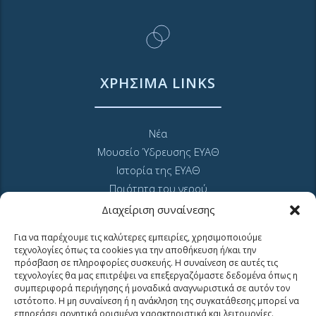
ΧΡΗΣΙΜΑ LINKS
Νέα
Μουσείο Ύδρευσης ΕΥΑΘ
Ιστορία της ΕΥΑΘ
Ποιότητα του νερού
Πολιτική Απορρήτου Ιστοτόπου
Διαχείριση συναίνεσης
GDPR και προσωπικά δεδομένα
Για να παρέχουμε τις καλύτερες εμπειρίες, χρησιμοποιούμε
Sitemap
τεχνολογίες όπως τα cookies για την αποθήκευση ή/και την
πρόσβαση σε πληροφορίες συσκευής. Η συναίνεση σε αυτές τις
τεχνολογίες θα μας επιτρέψει να επεξεργαζόμαστε δεδομένα όπως η
συμπεριφορά περιήγησης ή μοναδικά αναγνωριστικά σε αυτόν τον
ιστότοπο. Η μη συναίνεση ή η ανάκληση της συγκατάθεσης μπορεί να
επηρεάσει αρνητικά ορισμένα χαρακτηριστικά και λειτουργίες.