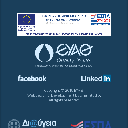
Copyright © 2019 ΕΥΑΘ.
Webdesign & Development by
small studio
.
All rights reserved