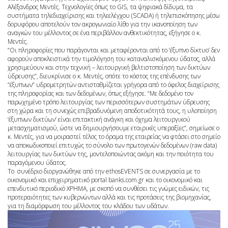
Αλέξανδρος Μεντές. Τεχνολογίες όπως το GIS, τα ψηφιακά δίδυμα, τα
συστήματα τηλεδιαχείρισης και τηλεελέγχου (SCADA) ή τηλεπισκόπησης μέσω
δορυφόρου αποτελούν τον ακρογωνιαίο λίθο για την ικανοποίηση των
αναγκών του μέλλοντος σε ένα περιβάλλον ανθεκτικότητας, εξήγησε ο κ.
Μεντές.
“Οι πληροφορίες που παράγονται και μεταφέρονται από το ‘έξυπνο δίκτυο’ δεν
αφορούν αποκλειστικά την τιμολόγηση του καταναλισκόμενου ύδατος, αλλά
χρησιμεύουν και στην τεχνική – λειτουργική βελτιστοποίηση των δικτύων
ύδρευσης”, διευκρίνισε ο κ. Μεντές, οπότε το κόστος της επένδυσης των
“έξυπνων” υδρομετρητών αντισταθμίζεται γρήγορα από το όφελος διαχείρισης
της πληροφορίας και των δεδομένων, όπως εξήγησε. “Με δεδομένο τον
παρωχημένο τρόπο λειτουργίας των περισσότερων συστημάτων ύδρευσης
στη χώρα και τη συνεχώς επιβραδυνόμενη αποδοτικότητά τους, η υλοποίηση
‘έξυπνων δικτύων’ είναι επιτακτική ανάγκη και όχημα λειτουργικού
μετασχηματισμού, ώστε να δημιουργήσουμε εταιρικές υπεραξίες”, σημείωσε ο
κ. Μεντές, για να μοιραστεί τέλος το όραμα της εταιρείας να φτάσει στο σημείο
να αποκωδικοποιεί επιτυχώς το σύνολο των πρωτογενών δεδομένων (raw data)
λειτουργίας των δικτύων της, μοντελοποιώντας ακόμη και την ποιότητα του
παραγόμενου ύδατος.
Το συνέδριο διοργανώθηκε από την ethosEVENTS σε συνεργασία με το
οικονομικό και επιχειρηματικό portal banks.com.gr και το οικονομικό και
επενδυτικό περιοδικό ΧΡΗΜΑ, με σκοπό να συνθέσει τις γνώμες ειδικών, τις
προτεραιότητες των κυβερνώντων αλλά και τις προτάσεις της βιομηχανίας,
για τη διαμόρφωση του μέλλοντος του κλάδου των υδάτων.