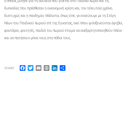
ο οποίος μίλησε για τη δουλειά που γίνεται στο Παιδικό Χωριό και τις
δυσκολίες που πρόσθεσαν η οικονομική κρίση και, τον τελευταίο χρόνο,
δυστυχώς και η πανδημία. Μάλιστα, όπως είπε, γειτονεύουμε με τη Στέγη
Νέων του Παιδικού Χωριού επί της Εγνατίας, εκεί όπου φιλοξενούνται έφηβοι,
φαντάροι, φοιτητές, παιδιά του Χωριού έτοιμα να ανεξαρτητοποιηθούν πλέον
και να πατήσουν μόνα τους στα πόδια τους.
Facebook
Twitter
Email
Print
LinkedIn
Μοιραστείτε
SHARE