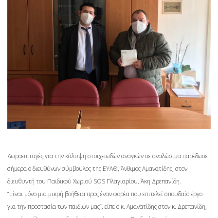
Δωροεπιταγές για την κάλυψη στοιχειωδών αναγκών σε αναλώσιμα παρέδωσε
σήμερα ο διευθύνων σύμβουλος της ΕΥΑΘ, Άνθιμος Αμανατίδης, στον
διευθυντή του Παιδικoύ Χωριού SOS Πλαγιαρίου, Άκη Δρεπανίδη.
“Είναι μόνο μια μικρή βοήθεια προς έναν φορέα που επιτελεί σπουδαίο έργο
για την προστασία των παιδιών μας”, είπε ο κ. Αμανατίδης στον κ. Δρεπανίδη,