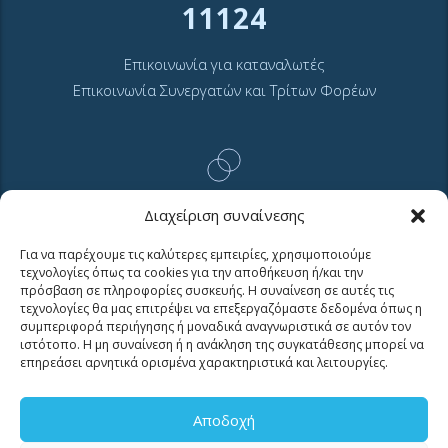
11124
Επικοινωνία για καταναλωτές
Επικοινωνία Συνεργατών και Τρίτων Φορέων
Διαχείριση συναίνεσης
ΧΡΗΣΙΜΑ LINKS
Για να παρέχουμε τις καλύτερες εμπειρίες, χρησιμοποιούμε
τεχνολογίες όπως τα cookies για την αποθήκευση ή/και την
πρόσβαση σε πληροφορίες συσκευής. Η συναίνεση σε αυτές τις
Νέα
τεχνολογίες θα μας επιτρέψει να επεξεργαζόμαστε δεδομένα όπως η
Μουσείο Ύδρευσης ΕΥΑΘ
συμπεριφορά περιήγησης ή μοναδικά αναγνωριστικά σε αυτόν τον
ιστότοπο. Η μη συναίνεση ή η ανάκληση της συγκατάθεσης μπορεί να
Ιστορία της ΕΥΑΘ
επηρεάσει αρνητικά ορισμένα χαρακτηριστικά και λειτουργίες.
Ποιότητα του νερού
Πολιτική Απορρήτου Ιστοτόπου
Αποδοχή
GDPR και προσωπικά δεδομένα