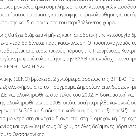
μενες μονάδες, έργα συμπλήρωσης των λειτουργιών εισόδου
 συστήματος αυτόματης καταγραφής, παρακολούθησης κι αυτό
φύτευσης και διαμόρφωσης του περιβάλλοντος χώρου.
ης θα έχει διάρκεια 4 μήνες και η αποδοτική της λειτουργία 
σμένο νερό θα δίνεται προς κατανάλωση. Ο προϋπολογισμός τ
ηματοδοτείται από ευρωπαϊκούς πόρους της Περιφέρειας Κεντρι
 Παγίων, με φορέα υλοποίησης την ΕΥΑΘ και ανάδοχη κοινοπρ
ΥΗ ΕΕΝΘ – ΦΑΣΗ Α2».
κης (ΕΕΝΘ) βρίσκεται 2 χιλιόμετρα βορείως της ΒΙΠΕ-Θ. Το 
κε εξ ολοκλήρου από το Πρόγραμμα Δημοσίων Επενδύσεων -
.ΔΕ. και ολοκληρώθηκε στο τέλος του 2002. Η δοκιμαστική και 
σης ολοκληρώθηκαν το 2005, οπότε αυτή περιήλθε κανονικά σ
γμένη πολυβάθμια διαδικασία καθαρισμού, που εξασφαλίζει υ
σιμο νερό στη συνέχεια διανέμεται στη Βιομηχανική Περιοχ
ωνίας και αγωγών μήκους 36 χλμ., σε όλες δεξαμενές ύδρευση
 τομέα Θεσσαλονίκης.