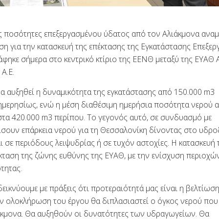
ες ποσότητες επεξεργασμένου ύδατος από τον Αλιάκμονα αναμ
η για την κατασκευή της επέκτασης της Εγκατάστασης Επεξερ
ηκε σήμερα στο κεντρικό κτίριο της ΕΕΝΘ μεταξύ της ΕΥΑΘ Α.
Α.Ε.
να αυξηθεί η δυναμικότητα της εγκατάστασης από 150.000 m3
 ημερησίως, ενώ η μέση διαθέσιμη ημερήσια ποσότητα νερού 
στα 420.000 m3 περίπου. Το γεγονός αυτό, σε συνδυασμό με
ίσουν επάρκεια νερού για τη Θεσσαλονίκη δίνοντας στο υδρο
ι σε περιόδους λειψυδρίας ή σε τυχόν αστοχίες. Η κατασκευή 
έκταση της ζώνης ευθύνης της ΕΥΑΘ, με την ενίσχυση περιοχώ
τητας.
ικνύουμε με πράξεις ότι προτεραιότητά μας είναι η βελτίωση
ν ολοκλήρωση του έργου θα διπλασιαστεί ο όγκος νερού που
ιάκμονα. Θα αυξηθούν οι δυνατότητες των υδραγωγείων. Θα