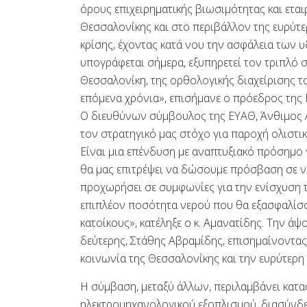
όρους επιχειρηματικής βιωσιμότητας και ετα
Θεσσαλονίκης και στο περιβάλλον της ευρύτερ
κρίσης, έχοντας κατά νου την ασφάλεια των 
υπογράφεται σήμερα, εξυπηρετεί τον τριπλό
Θεσσαλονίκη, της ορθολογικής διαχείρισης το
επόμενα χρόνια», επισήμανε ο πρόεδρος της 
Ο διευθύνων σύμβουλος της ΕΥΑΘ, Άνθιμος Α
τον στρατηγικό μας στόχο για παροχή ολιστ
Είναι μια επένδυση με αναπτυξιακό πρόσημο γ
θα μας επιτρέψει να δώσουμε πρόσβαση σε νε
προχωρήσει σε συμφωνίες για την ενίσχυση 
επιπλέον ποσότητα νερού που θα εξασφαλίσου
κατοίκους», κατέληξε ο κ. Αμανατίδης. Την 
δεύτερης, Στάθης Αβραμίδης, επισημαίνοντα
κοινωνία της Θεσσαλονίκης και την ευρύτερη 
Η σύμβαση, μεταξύ άλλων, περιλαμβάνει κατ
ηλεκτρομηχανολογικού εξοπλισμού, διασύνδε