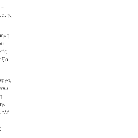
 –
ματης
6μηνη
ου
κής
αξία
έργο,
μέσω
η
την
ψηλή
ή
ς