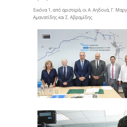
Εικόνα 1, από αριστερά, οι Α. Αηδονά, Γ. Μα
Αμανατίδης και Σ. Αβραμίδης