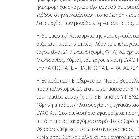
ηλεκτρομηχανολογικού εξοπλισμού σε υφιστά
εξόδου στην εγκατάσταση, τοποθέτηση νέου
λειτουργίας των μονάδων, έργα οδοποιίας, 
Η δοκιμαστική λειτουργία της νέας εγκατάστασ
διάρκεια, κατά την οποία πλέον το επεξεργα
έργου είναι 21,7 εκατ. € (χωρίς ΦΠΑ) και χρ
Μακεδονίας. Κύριος του έργου είναι η ΕΥΑΘ
την «ΑΚΤΩΡ ΑΤΕ – ΗΛΕΚΤΩΡ Α.Ε. – ΚΑΤΑΣΚΕ
Η Εγκατάσταση Επεξεργασίας Νερού Θεσσαλονί
προϋπολογισμού 20 εκατ. €, χρηματοδοτήθη
του Ταμείου Συνοχής της Ε.Ε.- από το Υ.ΠΕ.ΧΩ
18μηνη αποδοτική λειτουργία της εγκατάστα
ΕΥΑΘ Α.Ε. Στο διυλιστήριο εφαρμόζεται προη
ποιότητα στο παραγόμενο νερό. Το καθαρό πό
Θεσσαλονίκης και, μέσω του αντλιοστασίου Ι
κυρίως του δυτικού αλλά και του ανατολικού