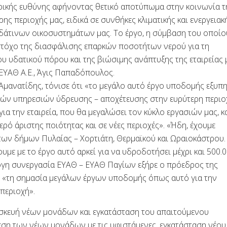
ιρικής ευθύνης αφήνοντας θετικό αποτύπωμα στην κοινωνία τ
ης περιοχής μας, ειδικά σε συνθήκες κλιματικής και ενεργειακ
υδάτινων οικοσυστημάτων μας. Το έργο, η σύμβαση του οποίο
 στόχο της διασφάλισης επαρκών ποσοτήτων νερού για τη
υ υδατικού πόρου και της βιώσιμης ανάπτυξης της εταιρείας 
ΕΥΑΘ Α.Ε., Άγις Παπαδόπουλος.
μανατίδης, τόνισε ότι «το μεγάλο αυτό έργο υποδομής εξυπη
ικών υπηρεσιών ύδρευσης – αποχέτευσης στην ευρύτερη περιο
ια την εταιρεία, που θα μεγαλώσει τον κύκλο εργασιών μας, 
ρό άριστης ποιότητας και σε νέες περιοχές». «Ήδη, έχουμε
των δήμων Πυλαίας – Χορτιάτη, Θερμαϊκού και Ωραιοκάστρου.
με με το έργο αυτό αρκεί για να υδροδοτήσει μέχρι και 500.
άψογη συνεργασία ΕΥΑΘ – ΕΥΑΘ Παγίων εξήρε ο πρόεδρος της
ς «τη σημασία μεγάλων έργων υποδομής όπως αυτό για την
περιοχή».
ασκευή νέων μονάδων και εγκατάσταση του απαιτούμενου
ση των νέων μονάδων με τις υφιστάμενες, εγκατάσταση νέου