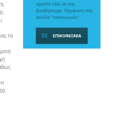
ης
είμαστε εδώ να σας
βοηθήσουμε. Πηγαίνετε στη
ής
σελίδα "επικοινωνία".
υ
μας τα
ΕΠΙΚΟΙΝΩΝΙΑ
ρετεί
χή.
καθώς
 Η
000