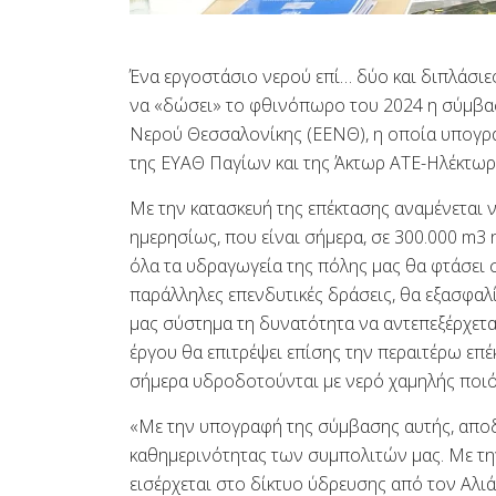
Ένα εργοστάσιο νερού επί… δύο και διπλάσι
να «δώσει» το φθινόπωρο του 2024 η σύμβασ
Νερού Θεσσαλονίκης (ΕΕΝΘ), η οποία υπογράφ
της ΕΥΑΘ Παγίων και της Άκτωρ ΑΤΕ-Ηλέκτωρ 
Με την κατασκευή της επέκτασης αναμένεται 
ημερησίως, που είναι σήμερα, σε 300.000 m3
όλα τα υδραγωγεία της πόλης μας θα φτάσει 
παράλληλες επενδυτικές δράσεις, θα εξασφαλ
μας σύστημα τη δυνατότητα να αντεπεξέρχετα
έργου θα επιτρέψει επίσης την περαιτέρω επ
σήμερα υδροδοτούνται με νερό χαμηλής ποιό
«Με την υπογραφή της σύμβασης αυτής, αποδε
καθημερινότητας των συμπολιτών μας. Με τη
εισέρχεται στο δίκτυο ύδρευσης από τον Αλ