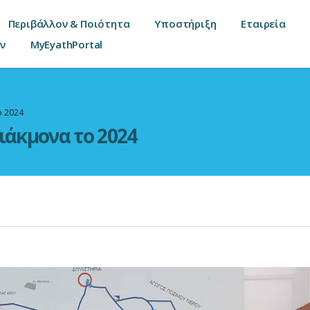
Περιβάλλον & Ποιότητα
Υποστήριξη
Εταιρεία
ν
MyEyathPortal
ο 2024
ιάκμονα το 2024