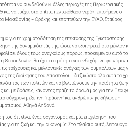
ατότητα να συνδεθούν κι άλλες περιοχές της Περιφερειακής
 και να τρέχει στα σπίτια πεντακάθαρο νερό», επισήμανε ο
τα Μακεδονίας – Θράκης και εποπτεύων την ΕΥΑΘ, Σταύρος
τημα για τη χρηματοδότηση της επέκτασης της Εγκατάστασης
ξηση της δυναμικότητάς της, ώστε να εξυπηρετεί στο μέλλον κ
ασφαλίσει όλους τους αναγκαίους πόρους, προκειμένου αυτό το
ν η Θεσσαλονίκη θα έχει ετοιμότητα για ενδεχόμενα φαινόμενα
 τις τρέχουσες και μελλοντικές ανάγκες των συμπολιτών μας γ
χος της διοίκησης του Απόστολου Τζιτζικώστα όλα αυτά τα χ
ερινότητας των πολιτών και να βελτιώνουμε την ποιότητα ζωής
ς και με δράσεις, κάνοντας πράξη το όραμά μας για την Περιφ
ια σύγχρονη, έξυπνη, ‘πράσινη’ και ανθρώπινη», δήλωσε η
μματισμού, Αθηνά Αηδονά.
 του ότι είναι ένας οργανισμός και μία επιχείρηση που
ας για τη ζωή και την οικονομία. Στο πλαίσιο αυτό, λειτουργο