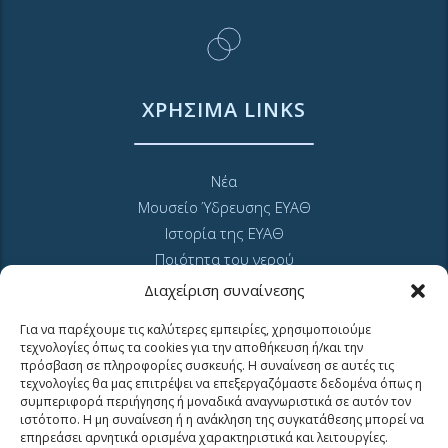
ΧΡΗΣΙΜΑ LINKS
Νέα
Μουσείο Ύδρευσης ΕΥΑΘ
Ιστορία της ΕΥΑΘ
Ποιότητα του νερού
Πολιτική Απορρήτου Ιστοτόπου
Διαχείριση συναίνεσης
GDPR και προσωπικά δεδομένα
Για να παρέχουμε τις καλύτερες εμπειρίες, χρησιμοποιούμε
Sitemap
τεχνολογίες όπως τα cookies για την αποθήκευση ή/και την
πρόσβαση σε πληροφορίες συσκευής. Η συναίνεση σε αυτές τις
τεχνολογίες θα μας επιτρέψει να επεξεργαζόμαστε δεδομένα όπως η
συμπεριφορά περιήγησης ή μοναδικά αναγνωριστικά σε αυτόν τον
ιστότοπο. Η μη συναίνεση ή η ανάκληση της συγκατάθεσης μπορεί να
επηρεάσει αρνητικά ορισμένα χαρακτηριστικά και λειτουργίες.