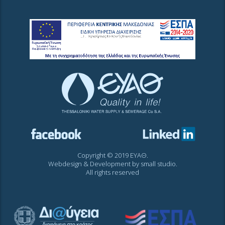
Copyright © 2019 ΕΥΑΘ.
Webdesign & Development by
small studio
.
All rights reserved