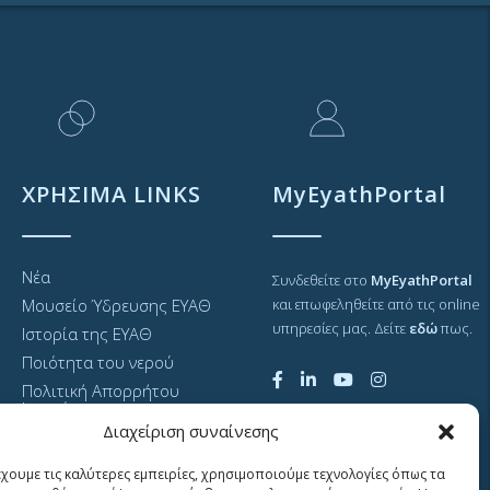
ΧΡΗΣΙΜΑ LINKS
MyEyathPortal
Νέα
Συνδεθείτε στο
MyEyathPortal
Μουσείο Ύδρευσης ΕΥΑΘ
και επωφεληθείτε από τις online
υπηρεσίες μας. Δείτε
εδώ
πως.
Ιστορία της ΕΥΑΘ
Ποιότητα του νερού
Πολιτική Απορρήτου
Ιστοτόπου
Διαχείριση συναίνεσης
GDPR και προσωπικά
δεδομένα
έχουμε τις καλύτερες εμπειρίες, χρησιμοποιούμε τεχνολογίες όπως τα
Sitemap