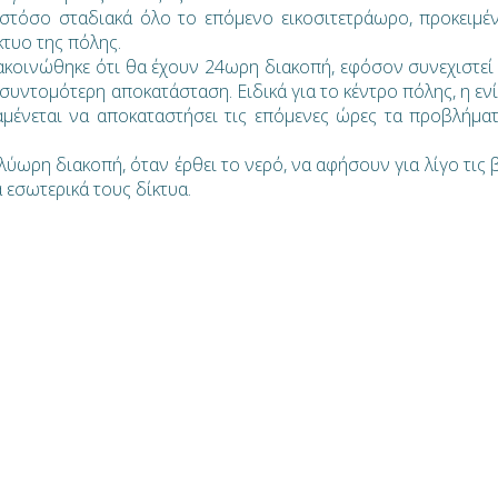
στόσο σταδιακά όλο το επόμενο εικοσιτετράωρο, προκειμέ
κτυο της πόλης.
νακοινώθηκε ότι θα έχουν 24ωρη διακοπή, εφόσον συνεχιστεί
υντομότερη αποκατάσταση. Ειδικά για το κέντρο πόλης, η εν
μένεται να αποκαταστήσει τις επόμενες ώρες τα προβλήμα
ύωρη διακοπή, όταν έρθει το νερό, να αφήσουν για λίγο τις 
 εσωτερικά τους δίκτυα.