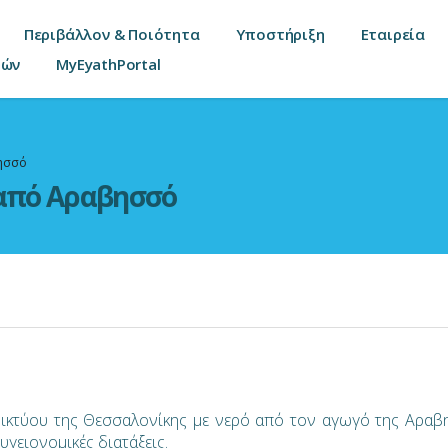
Περιβάλλον & Ποιότητα
Υποστήριξη
Εταιρεία
τών
MyEyathPortal
ησσό
 από Αραβησσό
δικτύου της Θεσσαλονίκης με νερό από τον αγωγό της Αραβ
υγειονομικές διατάξεις.