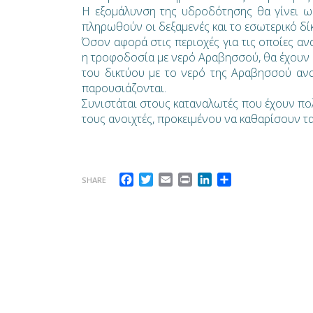
Η εξομάλυνση της υδροδότησης θα γίνει ω
πληρωθούν οι δεξαμενές και το εσωτερικό δί
Όσον αφορά στις περιοχές για τις οποίες α
η τροφοδοσία με νερό Αραβησσού, θα έχουν σ
του δικτύου με το νερό της Αραβησσού ανα
παρουσιάζονται.
Συνιστάται στους καταναλωτές που έχουν πολ
τους ανοιχτές, προκειμένου να καθαρίσουν τα
Facebook
Twitter
Email
Print
LinkedIn
Μοιραστείτε
SHARE