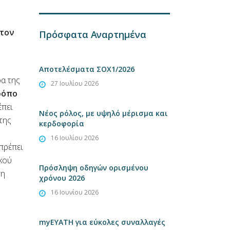
στον
Πρόσφατα Αναρτημένα
Αποτελέσματα ΣΟΧ1/2026
ρα της
27 Ιουλίου 2026
ρόπο
έπει
Νέος ρόλος, με υψηλό μέρισμα και
της
κερδοφορία
16 Ιουλίου 2026
πρέπει
κού
Πρόσληψη οδηγών ορισμένου
ση
χρόνου 2026
16 Ιουνίου 2026
myEYATH για εύκολες συναλλαγές