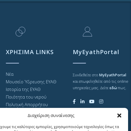
ΧΡΗΣΙΜΑ LINKS
MyEyathPortal
Νέα
Συνδεθείτε στο
MyEyathPortal
Μουσείο Ύδρευσης ΕΥΑΘ
και επωφεληθείτε από τις online
υπηρεσίες μας. Δείτε
εδώ
πως.
Ιστορία της ΕΥΑΘ
Ποιότητα του νερού
Πολιτική Απορρήτου
Ιστοτόπου
Διαχείριση συναίνεσης
GDPR και προσωπικά
δεδομένα
έχουμε τις καλύτερες εμπειρίες, χρησιμοποιούμε τεχνολογίες όπως τα
Sitemap