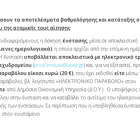
σουν τα αποτελέσματα βαθμολόγησης και κατάταξης 
 της ατομικής τους αίτησης
 ενδιαφερόμενους η άσκηση
ένστασης
, μέσα σε αποκλειστική
μενες ημερολογιακά)
, η οποία αρχίζει από την επόμενη ημέ
 Η ένσταση
υποβάλλεται αποκλειστικά με ηλεκτρονικό τ
ταχυδρομείου
(
prosl.enstasi@asep.gr
) και, για να εξεταστεί, πρ
παραβόλου είκοσι ευρώ (20 €)
, που έχει εκδοθεί
είτε
μέσω 
-παράβολο), βλ. λογότυπο «ΗΛΕΚΤΡΟΝΙΚΟ ΠΑΡΑΒΟΛΟ» στον
ίτε
από Δημόσια Οικονομική Υπηρεσία (Δ.Ο.Υ.). Ο υποψήφιος 
ου στην ένσταση και να καταβάλει το αντίτιμο του ηλεκτρονι
λής των ενστάσεων. Σε περίπτωση που η υποβληθείσα ένστα
ι στον ενιστάμενο.