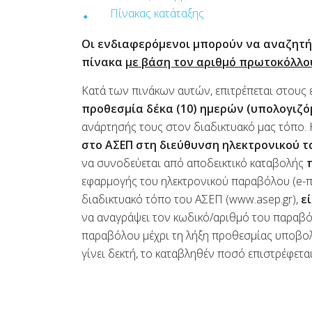
Πίνακας κατάταξης
Οι ενδιαφερόμενοι μπορούν να αναζητή
πίνακα
με βάση τον αριθμό πρωτοκόλλου
Κατά των πινάκων αυτών, επιτρέπεται στους
προθεσμία δέκα (10) ημερών (υπολογιζό
ανάρτησής τους στον διαδικτυακό μας τόπο.
στο ΑΣΕΠ στη διεύθυνση ηλεκτρονικού 
να συνοδεύεται από αποδεικτικό καταβολής
εφαρμογής του ηλεκτρονικού παραβόλου (e
διαδικτυακό τόπο του ΑΣΕΠ (www.asep.gr),
ε
να αναγράψει τον κωδικό/αριθμό του παραβόλ
παραβόλου μέχρι τη λήξη προθεσμίας υποβο
γίνει δεκτή, το καταβληθέν ποσό επιστρέφετα