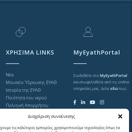
ΧΡΗΣΙΜΑ LINKS
MyEyathPortal
Νέα
Συνδεθείτε στο
MyEyathPortal
Μουσείο Ύδρευσης ΕΥΑΘ
και επωφεληθείτε από τις online
υπηρεσίες μας. Δείτε
εδώ
πως.
Ιστορία της ΕΥΑΘ
Ποιότητα του νερού
Πολιτική Απορρήτου
Ιστοτόπου
Διαχείριση συναίνεσης
GDPR και προσωπικά
δεδομένα
έχουμε τις καλύτερες εμπειρίες, χρησιμοποιούμε τεχνολογίες όπως τα
Sitemap