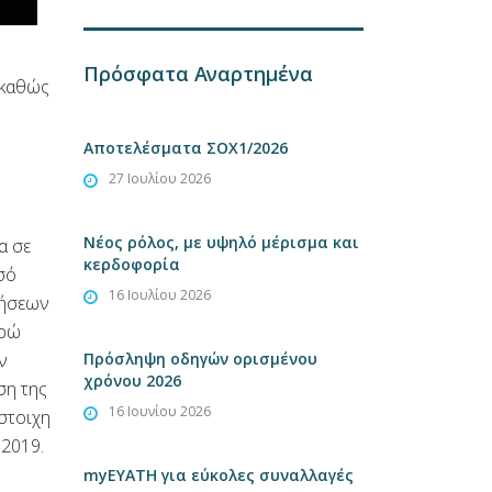
Πρόσφατα Αναρτημένα
 καθώς
Αποτελέσματα ΣΟΧ1/2026
27 Ιουλίου 2026
Νέος ρόλος, με υψηλό μέρισμα και
α σε
κερδοφορία
σό
16 Ιουλίου 2026
γήσεων
υρώ
ν
Πρόσληψη οδηγών ορισμένου
χρόνου 2026
ση της
16 Ιουνίου 2026
ίστοιχη
 2019.
myEYATH για εύκολες συναλλαγές