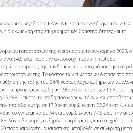
οικονομικά μεγέθη της ΕΥΑΘ Α.Ε. κατά το εννεάμηνο του 2020,
νη διακύμανση στις επιχειρηματικές δραστηριότητες και τη
νομικών καταστάσεων της εταιρείας για το εννεάμηνο 2020, ο
ναντι 54,5 εκατ. κατά την αντίστοιχη περσινή περίοδο,
 πρώτου κύματος της πανδημίας, που υποχρέωσε την εταιρεί
ραστηριοτήτων της. Το κόστος των πωλήσεων έφτασε στο πο
 μια αύξηση της τάξης του 2,6% κυρίως λόγω αυξημένων τιμολο
εων. Τα προ φόρων κέρδη ανήλθαν στο ποσό των 13,6 εκατ. ε
ση 25,48%. Επίσης, τα κέρδη προ φόρων, τόκων και αποσβέσεω
ην περίοδο αυτήν σε 17,9 εκατ. ευρώ έναντι 22,24 εκατ. (μείω
λθαν το εννεάμηνο σε 74 εκατ. ευρώ έναντι 77,5 εκατ. την αντ
48% λόγω διανομής αυξημένου μερίσματος κατά τη χρήση του
2020 παρουσιάζονται ουσιαστικές μεταβολές σε σύγκριση με τα