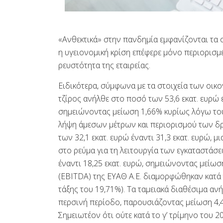
«Ανθεκτικά» στην πανδημία εμφανίζονται τα 
η υγειονομική κρίση επέφερε μόνο περιορισμέ
ρευστότητα της εταιρείας.
Ειδικότερα, σύμφωνα με τα στοιχεία των οικο
τζίρος ανήλθε στο ποσό των 53,6 εκατ. ευρώ έ
σημειώνοντας μείωση 1,66% κυρίως λόγω του
λήψη άμεσων μέτρων και περιορισμού των δ
των 32,1 εκατ. ευρώ έναντι 31,3 εκατ. ευρώ,
στο ρεύμα για τη λειτουργία των εγκαταστάσ
έναντι 18,25 εκατ. ευρώ, σημειώνοντας μείω
(EBITDA) της ΕΥΑΘ Α.Ε. διαμορφώθηκαν κατά τ
τάξης του 19,71%). Τα ταμειακά διαθέσιμα ανή
περσινή περίοδο, παρουσιάζοντας μείωση 4,
Σημειωτέον ότι ούτε κατά το γ’ τρίμηνο του 