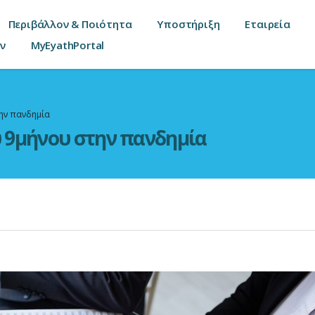
Περιβάλλον & Ποιότητα
Υποστήριξη
Εταιρεία
ν
MyEyathPortal
την πανδημία
υ 9μήνου στην πανδημία