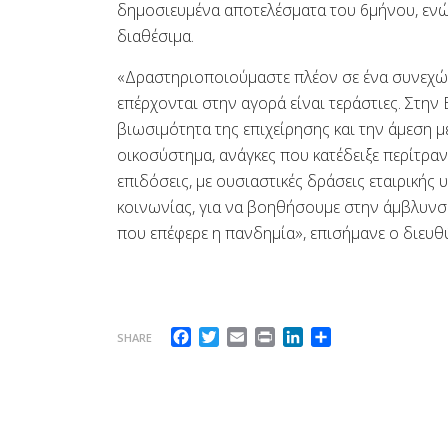
δημοσιευμένα αποτελέσματα του 6μήνου, ενώ 
διαθέσιμα.
«Δραστηριοποιούμαστε πλέον σε ένα συνεχώς
επέρχονται στην αγορά είναι τεράστιες. Στην
βιωσιμότητα της επιχείρησης και την άμεση
οικοσύστημα, ανάγκες που κατέδειξε περίτρα
επιδόσεις, με ουσιαστικές δράσεις εταιρικής
κοινωνίας, για να βοηθήσουμε στην άμβλυνσ
που επέφερε η πανδημία», επισήμανε ο διευ
Facebook
Twitter
Email
Print
LinkedIn
Μοιραστείτε
SHARE