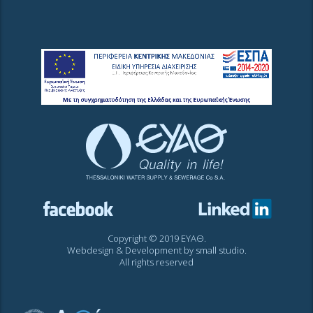
Copyright © 2019 ΕΥΑΘ.
Webdesign & Development by
small studio
.
All rights reserved