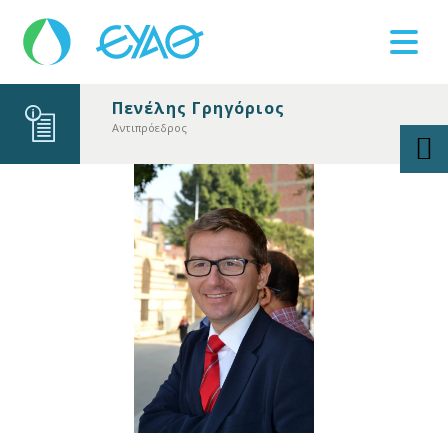
Πενέλης Γρηγόριος
Βλάβες
Αντιπρόεδρος
11124