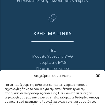
Επικοινωνία Συνεργατών και Τρίτων Φορέων
ΧΡΗΣΙΜΑ LINKS
Νέα
Μουσείο Ύδρευσης ΕΥΑΘ
Ιστορία της ΕΥΑΘ
Ποιότητα του νερού
Πολιτική Απορρήτου Ιστοτόπου
Διαχείριση συναίνεσης
GDPR και προσωπικά δεδομένα
Για να παρέχουμε τις καλύτερες εμπειρίες, χρησιμοποιούμε
Sitemap
τεχνολογίες όπως τα cookies για την αποθήκευση ή/και την
πρόσβαση σε πληροφορίες συσκευής. Η συναίνεση σε αυτές τις
τεχνολογίες θα μας επιτρέψει να επεξεργαζόμαστε δεδομένα όπως η
συμπεριφορά περιήγησης ή μοναδικά αναγνωριστικά σε αυτόν τον