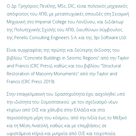
O Δρ. Γρηγόριος Πενέλης, MSc, DIC, είναι πολιτικός μηχανικός
απόφοιτος του ΑΠΘ, με μεταπτυχιακές σπουδές στη Σεισμική
Μηχανική στο Imperial College του Λονδίνου, και διδάκτωρ
της Πολυτεχνικής Σχολής του ΑΠΘ, διευθύνων σύμβουλος
της Penelis Consulting Engineers S.A. και της 3pi Software Ltd.
Είναι συγγραφέας της πρώτης και δεύτερης έκδοσης του
βιβλίου “Concrete Buildings in Seismic Regions” από την Taylor
and Francis (CRC Press), καθώς και του βιβλίου “Structural
Restoration of Masonry Monuments” από την Taylor and
Francis (CRC Press 2019).
Στην επαγγελματική του δραστηριότητα έχει ασχοληθεί υπό
την ιδιότητα του δομοστατικού με τον σχεδιασμό νέων
κτιρίων από Ο/Σ και χάλυβα στην Ελλάδα και στα
περισσότερα μέρη του κόσμου, από την Ινδία έως το Μεξικό
και τη Μέση Ανατολή, καθώς και με επεμβάσεις σε
υφιστάμενα κτίρια και μνημεία από Ο/Σ και τοιχοποιία.