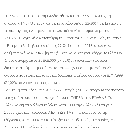
H ΕΥΑΘ Α.Ε. κατ’ εφαρμογή των διατάξεων του Ν. 3556/30.4.2007, της
απόφασης 1/434/3.7.2007 και της εγκυκλίου υπ’ αρ. 33/2007 της Επιτροπής
Κεφαλαιαγοράς, ενημερώνει το επενδυτικό κοινό ότι σύμφωνα με την από
27/02/2018 σχετική γνωστοποίηση του Υπουργείου Οικονομικών, την οποία
η Εταιρεία έλαβε ηλεκτρονικά στις 27 Φεβρουαρίου 2018, ο συνολικός
αριθμός των δικαιωμάτων ψήφου (έμμεσα και άμεσα) που ελέγχει το Ελληνικό
Δημόσιο ανέρχεται σε 26.868.000 (74,02%) εκ των οποίων τα άμεσα
δικαιώματα ψήφου αφορούν σε 18.150.001 (50% συν 1 μετοχή) κοινές
ονομαστικές μετοχές και τα έμμεσα δικαιώματα ψήφου αφορούν σε 8.717.999
(24,02%) κοινές ονομαστικές μετοχές.
Τα δικαιώματα ψήφου των 8.717.999 μετοχών (24,02%) αφορούν στο ποσοστό
μετοχικού κεφαλαίου που κατέχει άμεσα το ΤΑΙΠΕΔ στην ΕΥΑΘ Α.Ε. Το
Ελληνικό Δημόσιο ελέγχει καθολικά κατά 100% την «Ελληνική Εταιρεία
Συμμετοχών και Περιουσίας Α.Ε.» (ΕΕΣΥΠ Α.Ε.) η οποία με σειρά της
ελέγχοντας κατά 100% το «Ταμείο Αξιοποίησης Ιδιωτικής Περιουσίας του
Δημοσίου Α.Ε.», ελέγχει έμμεσα τα εν λόγω δικαιώματα ψήφου.