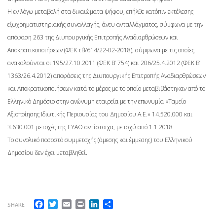
Η εν λόγω μεταβολή στα δικαιώματα ψήφου, επήλθε κατόπιν εκτέλεσης
εξωχρηματιστηριακής συναλλαγής, άνευ ανταλλάγματος, σύμφωνα με την
απόφαση 263 της Διυπουργικής Επιτροπής Αναδιαρθρώσεων και
Αποκρατικοποιήσεων (ΦΕΚ τ΄Β/614/22-02-2018), σύμφωνα με τις οποίες
ανακαλούνται οι 195/27.10.2011 (ΦΕΚ Β’ 754) και 206/25.4.2012 (ΦΕΚ Β’
1363/26.4.2012) αποφάσεις της Διυπουργικής Επιτροπής Αναδιαρθρώσεων
και Αποκρατικοποιήσεων κατά το μέρος με το οποίο μεταβιβάστηκαν από το
Ελληνικό Δημόσιο στην ανώνυμη εταιρεία με την επωνυμία «Ταμείο
Αξιοποίησης Ιδιωτικής Περιουσίας του Δημοσίου Α.Ε.» 14.520.000 και
3.630.001 μετοχές της ΕΥΑΘ αντίστοιχα, με ισχύ από 1.1.2018
Το συνολικό ποσοστό συμμετοχής (άμεσης και έμμεσης) του Ελληνικού
Δημοσίου δεν έχει μεταβληθεί.
Facebook
Twitter
Email
Print
LinkedIn
Μοιραστείτε
SHARE