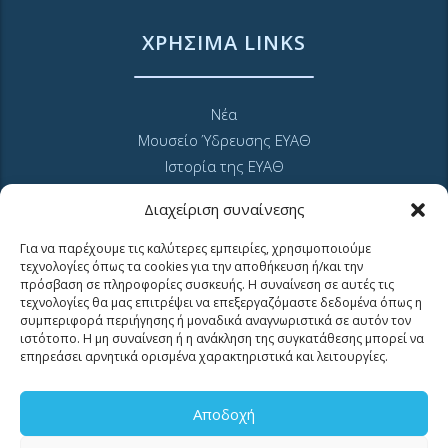
ΧΡΗΣΙΜΑ LINKS
Νέα
Μουσείο Ύδρευσης ΕΥΑΘ
Ιστορία της ΕΥΑΘ
Ποιότητα του νερού
Διαχείριση συναίνεσης
Πολιτική Απορρήτου Ιστοτόπου
GDPR και προσωπικά δεδομένα
Για να παρέχουμε τις καλύτερες εμπειρίες, χρησιμοποιούμε
τεχνολογίες όπως τα cookies για την αποθήκευση ή/και την
Sitemap
πρόσβαση σε πληροφορίες συσκευής. Η συναίνεση σε αυτές τις
τεχνολογίες θα μας επιτρέψει να επεξεργαζόμαστε δεδομένα όπως η
συμπεριφορά περιήγησης ή μοναδικά αναγνωριστικά σε αυτόν τον
ιστότοπο. Η μη συναίνεση ή η ανάκληση της συγκατάθεσης μπορεί να
επηρεάσει αρνητικά ορισμένα χαρακτηριστικά και λειτουργίες.
MyEyathPortal
Αποδοχή