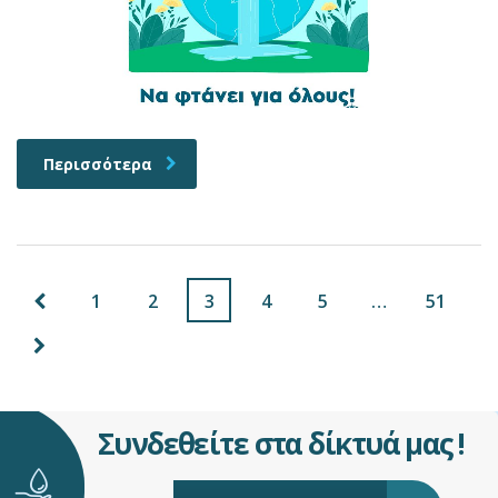
Περισσότερα
1
2
3
4
5
…
51
Συνδεθείτε στα δίκτυά μας !