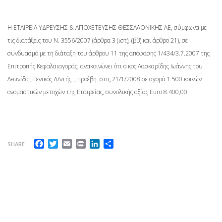
Η ΕΤΑΙΡΕΙΑ ΥΔΡΕΥΣΗΣ & ΑΠΟΧΕΤΕΥΣΗΣ ΘΕΣΣΑΛΟΝΙΚΗΣ ΑΕ, σύμφωνα με
τις διατάξεις του Ν. 3556/2007 (άρθρα 3 (ιστ), (ββ) και άρθρο 21), σε
συνδυασμό με τη διάταξη του άρθρου 11 της απόφασης 1/434/3.7.2007 της
Επιτροπής Κεφαλαιαγοράς, ανακοινώνει ότι ο κος Λασκαρίδης Ιωάννης του
Λεωνίδα , Γενικός Δ/ντής , προέβη στις 21/1/2008 σε αγορά 1.500 κοινών
ονομαστικών μετοχών της Εταιρείας, συνολικής αξίας Euro 8.400,00.
Facebook
Twitter
Email
Print
LinkedIn
Μοιραστείτε
SHARE