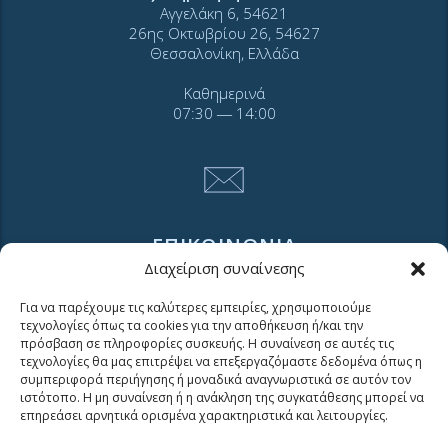
Αγγελάκη 6, 54621
26ης Οκτωβρίου 26, 54627
Θεσσαλονίκη, Ελλάδα
Καθημερινά
07:30 ― 14:00
ΕΠΙΚΟΙΝΩΝΙΑ
Διαχείριση συναίνεσης
Για να παρέχουμε τις καλύτερες εμπειρίες, χρησιμοποιούμε
Τηλ. 2310 966600
τεχνολογίες όπως τα cookies για την αποθήκευση ή/και την
Φαξ. 2310 969400
πρόσβαση σε πληροφορίες συσκευής. Η συναίνεση σε αυτές τις
τεχνολογίες θα μας επιτρέψει να επεξεργαζόμαστε δεδομένα όπως η
για βλάβες καλέστε
συμπεριφορά περιήγησης ή μοναδικά αναγνωριστικά σε αυτόν τον
ιστότοπο. Η μη συναίνεση ή η ανάκληση της συγκατάθεσης μπορεί να
11124
επηρεάσει αρνητικά ορισμένα χαρακτηριστικά και λειτουργίες.