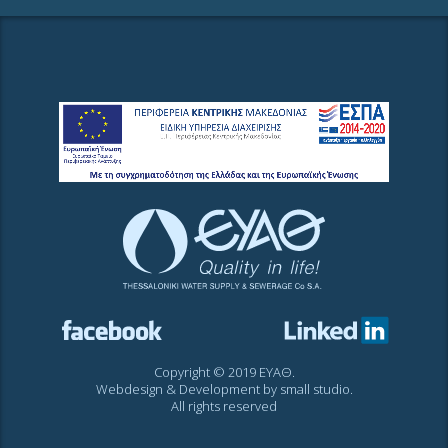
Copyright © 2019 ΕΥΑΘ.
Webdesign & Development by
small studio
.
All rights reserved