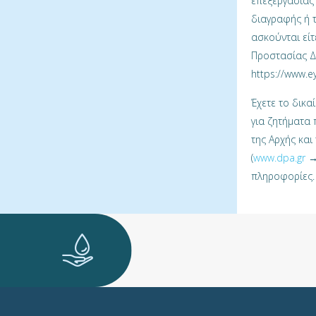
επεξεργασίας
διαγραφής ή 
ασκούνται εί
Προστασίας Δε
https://www.ey
Έχετε το δικ
για ζητήματα
της Αρχής και
(
www.dpa.gr
→ 
πληροφορίες.