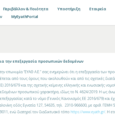
Περιβάλλον & Ποιότητα
Υποστήριξη
Εταιρεία
ν
MyEyathPortal
ια την επεξεργασία προσωπικών δεδομένων
 την επωνυμία “ΕΥΑΘ Α.Ε.” σας ενημερώνει ότι η επεξεργασία των π
έπεται από τους όρους που ακολουθούν και από τις σχετικές διατά
Ε) 2016/679 και της σχετικής κείμενης ελληνικής και ενωσιακής νομο
εδομένων προσωπικού χαρακτήρα, ιδίως το Ν. 4624/2019. Η ως άνω 
πεξεργασίας κατά το νόμο (Γενικός Κανονισμός ΕΕ 2016/679) και έχ
λονίκη οδός Εγνατία 127, 54635, τηλ. 2310-966600, με αριθ. ΓΕΜΗ
9011, ενώ διατηρεί τον διαδικτυακό τόπο
https://www.eyath.gr/
. Η ε