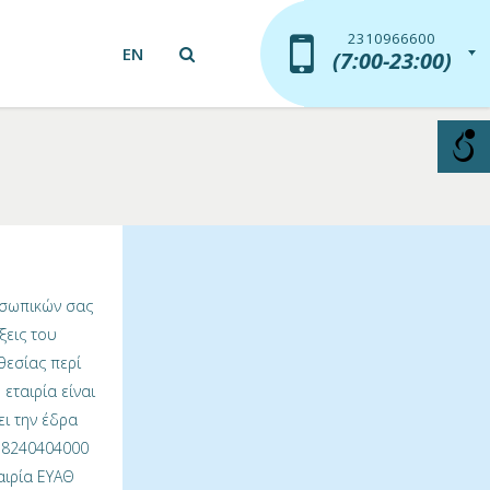
2310966600
2310966600
EN
(7:00-23:00)
(7:00-23:00)
ροσωπικών σας
ξεις του
θεσίας περί
εταιρία είναι
ει την έδρα
 58240404000
ταιρία ΕΥΑΘ