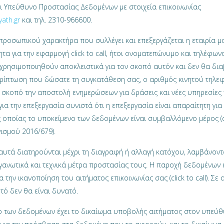
σει Υπεύθυνο Προστασίας Δεδομένων με στοιχεία επικοινωνίας
ath.gr
και τηλ. 2310-966600.
προσωπικού χαρακτήρα που συλλέγει και επεξεργάζεται η εταιρία μα
ητα για την εφαρμογή click to call, ήτοι ονοματεπώνυμο και τηλέφωνο
χρησιμοποιηθούν αποκλειστικά για τον σκοπό αυτόν και δεν θα δι
περίπτωση που δώσατε τη συγκατάθεση σας, ο αριθμός κινητού τηλ
 σκοπό την αποστολή ενημερώσεων για δράσεις και νέες υπηρεσίες τ
ια την επεξεργασία συνιστά ότι η επεξεργασία είναι απαραίτητη για
 οποίας το υποκείμενο των δεδομένων είναι συμβαλλόμενο μέρος (
νισμού 2016/679).
αυτά διατηρούνται μέχρι τη διαγραφή ή αλλαγή κατόχου, λαμβάνοντ
γανωτικά και τεχνικά μέτρα προστασίας τους. Η παροχή δεδομένων ε
 την ικανοποίηση του αιτήματος επικοινωνίας σας (click to call). Σε 
τό δεν θα είναι δυνατό.
ο των δεδομένων έχει το δικαίωμα υποβολής αιτήματος στον υπεύ