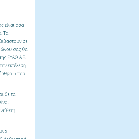
ς είναι όσα
. Τα
αβιβαστούν σε
εφώνου σας θα
ης ΕΥΑΘ Α.Ε.
 την εκτέλεση
άρθρο 6 παρ.
αι δε τα
ίναι
αντίθετη
θυνο