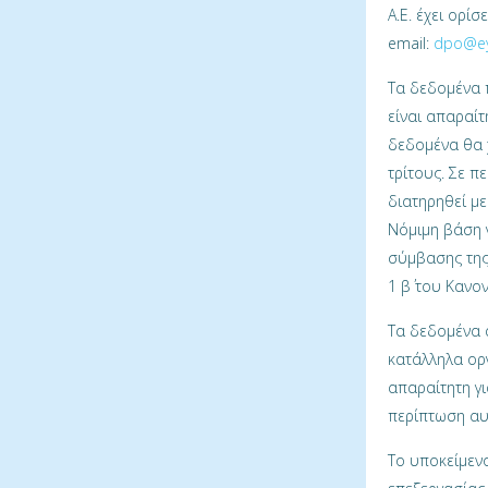
Α.Ε. έχει ορί
email:
dpo@ey
Τα δεδομένα 
είναι απαραίτ
δεδομένα θα 
τρίτους. Σε 
διατηρηθεί με
Νόμιμη βάση γ
σύμβασης της
1 β΄ του Κανο
Τα δεδομένα 
κατάλληλα ορ
απαραίτητη για
περίπτωση αυ
Το υποκείμεν