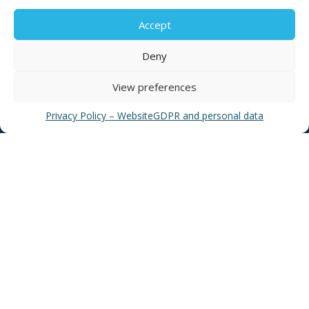
Accept
Deny
USEFUL LINKS
View preferences
Privacy Policy – Website
GDPR and personal data
News
EYATH Water Museum
EYATH History
Water Quality
Privacy Policy – Website
GDPR and personal data
Sitemap