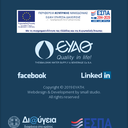
Copyright © 2019 EYATH.
Webdesign & Development by
small studio
.
All rights reserved