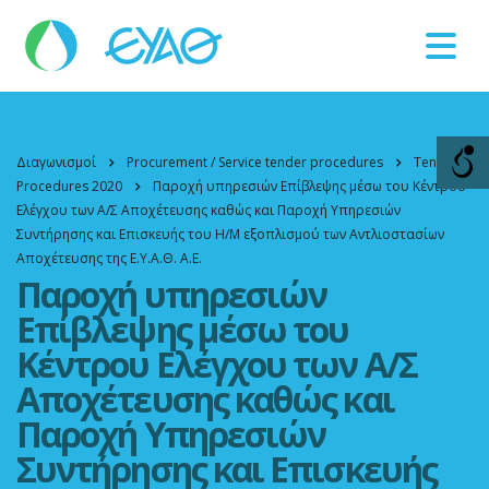
Βλάβες
11124
Διαγωνισμοί
Procurement / Service tender procedures
Tender
Procedures 2020
Παροχή υπηρεσιών Επίβλεψης μέσω του Κέντρου
Ελέγχου των Α/Σ Αποχέτευσης καθώς και Παροχή Υπηρεσιών
Συντήρησης και Επισκευής του Η/Μ εξοπλισμού των Αντλιοστασίων
Αποχέτευσης της Ε.Υ.Α.Θ. Α.Ε.
Παροχή υπηρεσιών
Επίβλεψης μέσω του
Κέντρου Ελέγχου των Α/Σ
Αποχέτευσης καθώς και
Παροχή Υπηρεσιών
Συντήρησης και Επισκευής