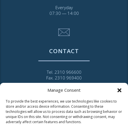
Everyday
07:30 ― 14:00
CONTACT
Tel. 2310 966600
Fax. 2310 969400
for faults call
Manage Consent
11124
To provide the best experiences, we use technologies like cookies to
store and/or access device information. Consenting to these
Contact for consumers
technologies will allow us to process data such as browsing behavior or
unique IDs on this site. Not consenting or withdrawing consent, may
Contact for partners and third parties
adversely affect certain features and functions.