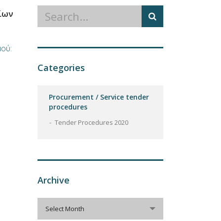
ίων
ού:
Categories
Procurement / Service tender
procedures
Tender Procedures 2020
Archive
Archive
Select Month