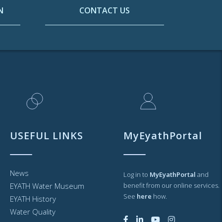
N
CONTACT US
USEFUL LINKS
MyEyathPortal
News
Log in to
MyEyathPortal
and
EYATH Water Museum
benefit from our online services.
See
here
how.
EYATH History
Water Quality