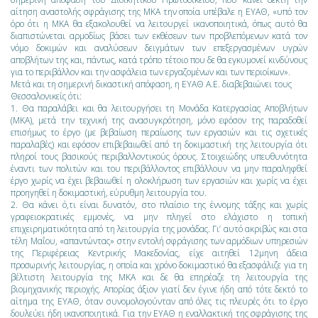
αίτηση αναστολής σφράγισης της ΜΚΑ την οποία υπέβαλε η ΕΥΑΘ, «υπό τον
όρο ότι η ΜΚΑ θα εξακολουθεί να λειτουργεί ικανοποιητικά, όπως αυτό θα
διαπιστώνεται αρμοδίως βάσει των εκθέσεων των προβλεπόμενων κατά τον
νόμο δοκιμών και αναλύσεων δειγμάτων των επεξεργασμένων υγρών
αποβλήτων της και, πάντως, κατά τρόπο τέτοιο που δε θα εγκυμονεί κινδύνους
για το περιβάλλον και την ασφάλεια των εργαζομένων και των περιοίκων».
Μετά και τη σημερινή δικαστική απόφαση, η ΕΥΑΘ A.E. διαβεβαιώνει τους
Θεσσαλονικείς ότι:
1. Θα παραλάβει και θα λειτουργήσει τη Μονάδα Κατεργασίας Αποβλήτων
(ΜΚΑ), μετά την τεχνική της ανασυγκρότηση, μόνο εφόσον της παραδοθεί
επισήμως το έργο (με βεβαίωση περαίωσης των εργασιών και τις σχετικές
παραλαβές) και εφόσον επιβεβαιωθεί από τη δοκιμαστική της λειτουργία ότι
πληροί τους βασικούς περιβαλλοντικούς όρους. Στοιχειώδης υπευθυνότητα
έναντι των πολιτών και του περιβάλλοντος επιβάλλουν να μην παραληφθεί
έργο χωρίς να έχει βεβαιωθεί η ολοκλήρωση των εργασιών και χωρίς να έχει
προηγηθεί η δοκιμαστική, εύρυθμη λειτουργία του.
2. Θα κάνει ό,τι είναι δυνατόν, στο πλαίσιο της έννομης τάξης και χωρίς
γραφειοκρατικές εμμονές, να μην πληγεί στο ελάχιστο η τοπική
επιχειρηματικότητα από τη λειτουργία της μονάδας. Γι’ αυτό ακριβώς και στα
τέλη Μαΐου, «απαντώντας» στην εντολή σφράγισης των αρμόδιων υπηρεσιών
της Περιφέρειας Κεντρικής Μακεδονίας, είχε αιτηθεί 12μηνη άδεια
προσωρινής λειτουργίας, η οποία και χρόνο δοκιμαστικό θα εξασφάλιζε για τη
βέλτιστη λειτουργία της ΜΚΑ και δε θα επηρέαζε τη λειτουργία της
βιομηχανικής περιοχής. Απορίας άξιον γιατί δεν έγινε ήδη από τότε δεκτό το
αίτημα της ΕΥΑΘ, όταν συνομολογούνταν από όλες τις πλευρές ότι το έργο
δουλεύει ήδη ικανοποιητικά. Για την ΕΥΑΘ η εναλλακτική της σφράγισης της