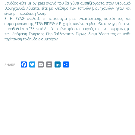
μονάδας -είτε με by pass αγωγό που θα χύνει ανεπεξέργαστα στον Θερμαϊκό
βιομηχανικά λύματα, είτε με κλείσιμο των τοπικών βιομηχανιών- ήταν και
είναι μη παραδεκτή λύση.
3. Η ΕΥΑΘ ανέλαβε τη λειτουργία μιας εγκατάστασης κυριότητας και
συμφερόντων της ΕΤΒΑ ΒΙΠΕΘ Α.Ε. χωρίς κανένα κέρδος. Θα συνηγορήσει να
παραδοθεί στο Ελληνικό Δημόσιο μόνο εφόσον οι εκροές της είναι σύμφωνες με
την Απόφαση Έγκρισης Περιβαλλοντικών Όρων, διαφυλάσσοντας σε κάθε
περίπτωση το δημόσιο συμφέρον.
Facebook
Twitter
Email
Print
LinkedIn
Μοιραστείτε
SHARE