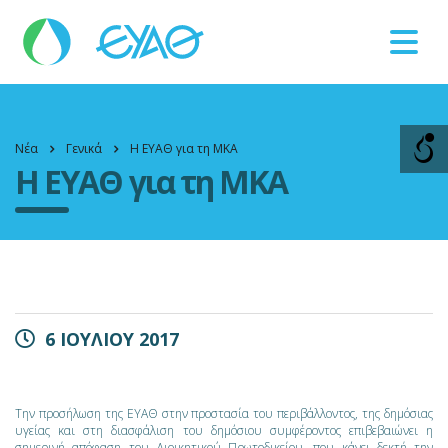
Βλάβες
11124
Νέα
Γενικά
Η ΕΥΑΘ για τη ΜΚΑ
Η ΕΥΑΘ για τη ΜΚΑ
6 ΙΟΥΛΙΟΥ 2017
Την προσήλωση της ΕΥΑΘ στην προστασία του περιβάλλοντος, της δημόσιας
υγείας και στη διασφάλιση του δημόσιου συμφέροντος επιβεβαιώνει η
σημερινή απόφαση του Διοικητικού Πρωτοδικείου, που κάνει δεκτή την