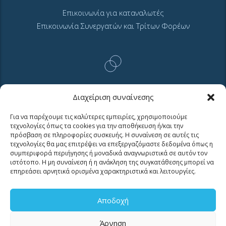
Επικοινωνία για καταναλωτές
Επικοινωνία Συνεργατών και Τρίτων Φορέων
ΧΡΗΣΙΜΑ LINKS
Διαχείριση συναίνεσης
Για να παρέχουμε τις καλύτερες εμπειρίες, χρησιμοποιούμε
τεχνολογίες όπως τα cookies για την αποθήκευση ή/και την
Νέα
πρόσβαση σε πληροφορίες συσκευής. Η συναίνεση σε αυτές τις
τεχνολογίες θα μας επιτρέψει να επεξεργαζόμαστε δεδομένα όπως η
Μουσείο Ύδρευσης ΕΥΑΘ
συμπεριφορά περιήγησης ή μοναδικά αναγνωριστικά σε αυτόν τον
Ιστορία της ΕΥΑΘ
ιστότοπο. Η μη συναίνεση ή η ανάκληση της συγκατάθεσης μπορεί να
επηρεάσει αρνητικά ορισμένα χαρακτηριστικά και λειτουργίες.
Ποιότητα του νερού
Πολιτική Απορρήτου Ιστοτόπου
GDPR και προσωπικά δεδομένα
Αποδοχή
Sitemap
Άρνηση