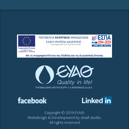
Copyright © 2019 ΕΥΑΘ.
Webdesign & Development by
small studio
.
All rights reserved