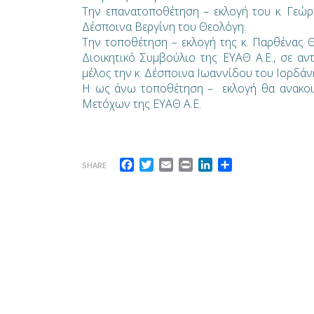
Την επανατοποθέτηση – εκλογή του κ. Γεώρ
Δέσποινα Βεργίνη του Θεολόγη.
Την τοποθέτηση – εκλογή της κ. Παρθένα
Διοικητικό Συμβούλιο της ΕΥΑΘ Α.Ε., σε α
μέλος την κ. Δέσποινα Ιωαννίδου του Ιορδάν
Η ως άνω τοποθέτηση – εκλογή θα ανακοι
Μετόχων της ΕΥΑΘ Α.Ε.
Facebook
Twitter
Email
Print
LinkedIn
Μοιραστείτε
SHARE