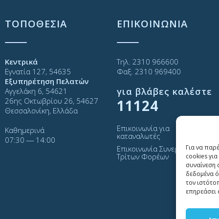
ΤΟΠΟΘΕΣΙΑ
ΕΠΙΚΟΙΝΩΝΙΑ
Κεντρικά
Τηλ. 2310 966600
Εγνατία 127, 54635
Φαξ. 2310 969400
Εξυπηρέτηση Πελατών
για βλάβες καλέστε
Αγγελάκη 6, 54621
26ης Οκτωβρίου 26, 54627
11124
Θεσσαλονίκη, Ελλάδα
Επικοινωνία για
Καθημερινά
καταναλωτές
07:30 ― 14:00
Για να παρ
Επικοινωνία Συνεργατών και
Τρίτων Φορέων
cookies γι
συναίνεση 
δεδομένα ό
τον ιστότο
επηρεάσει 