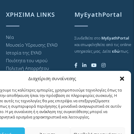
ΧΡΗΣΙΜΑ LINKS
MyEyathPortal
Νέα
Συνδεθείτε στο
MyEyathPortal
Μουσείο Ύδρευσης ΕΥΑΘ
και επωφεληθείτε από τις online
υπηρεσίες μας. Δείτε
εδώ
πως.
Ιστορία της ΕΥΑΘ
Ποιότητα του νερού
Πολιτική Απορρήτου
Ιστοτόπου
Διαχείριση συναίνεσης
GDPR και προσωπικά
δεδομένα
έχουμε τις καλύτερες εμπειρίες, χρησιμοποιούμε τεχνολογίες όπως τα
Sitemap
α την αποθήκευση ή/και την πρόσβαση σε πληροφορίες συσκευής. Η
σε αυτές τις τεχνολογίες θα μας επιτρέψει να επεξεργαζόμαστε
πως η συμπεριφορά περιήγησης ή μοναδικά αναγνωριστικά σε αυτόν
πο. Η μη συναίνεση ή η ανάκληση της συγκατάθεσης μπορεί να
αρνητικά ορισμένα χαρακτηριστικά και λειτουργίες.