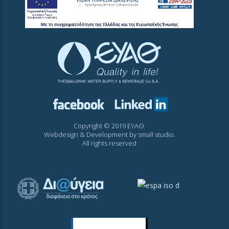
Copyright © 2019 ΕΥΑΘ.
Webdesign & Development by
small studio
.
All rights reserved