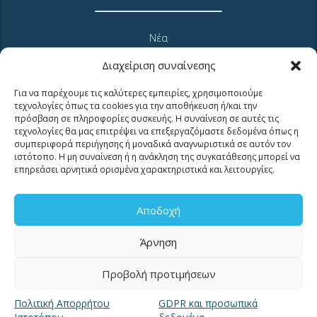
Νέα
Μουσείο Ύδρευσης ΕΥΑΘ
Διαχείριση συναίνεσης
Ιστορία της ΕΥΑΘ
Ποιότητα του νερού
Για να παρέχουμε τις καλύτερες εμπειρίες, χρησιμοποιούμε
τεχνολογίες όπως τα cookies για την αποθήκευση ή/και την
Πολιτική Απορρήτου Ιστοτόπου
πρόσβαση σε πληροφορίες συσκευής. Η συναίνεση σε αυτές τις
GDPR και προσωπικά δεδομένα
τεχνολογίες θα μας επιτρέψει να επεξεργαζόμαστε δεδομένα όπως η
συμπεριφορά περιήγησης ή μοναδικά αναγνωριστικά σε αυτόν τον
Sitemap
ιστότοπο. Η μη συναίνεση ή η ανάκληση της συγκατάθεσης μπορεί να
επηρεάσει αρνητικά ορισμένα χαρακτηριστικά και λειτουργίες.
Αποδοχή
Άρνηση
MyEyathPortal
Προβολή προτιμήσεων
Συνδεθείτε στο
MyEyathPortal
και επωφεληθείτε από τις online υπηρεσίες
Πολιτική Απορρήτου
GDPR και προσωπικά
μας. Δείτε
εδώ
πως.