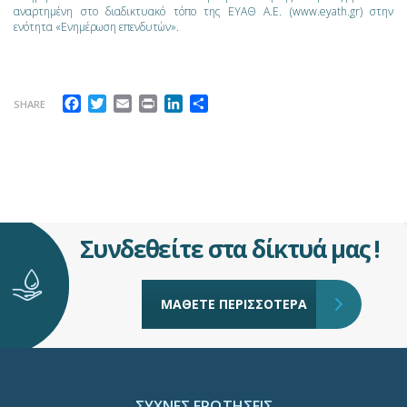
αναρτημένη στο διαδικτυακό τόπο της ΕΥΑΘ Α.Ε. (www.eyath.gr) στην
ενότητα «Ενημέρωση επενδυτών».
Facebook
Twitter
Email
Print
LinkedIn
Μοιραστείτε
SHARE
Συνδεθείτε στα δίκτυά μας !
ΜΑΘΕΤΕ ΠΕΡΙΣΣΟΤΕΡΑ
ΣΥΧΝΕΣ ΕΡΩΤΗΣΕΙΣ