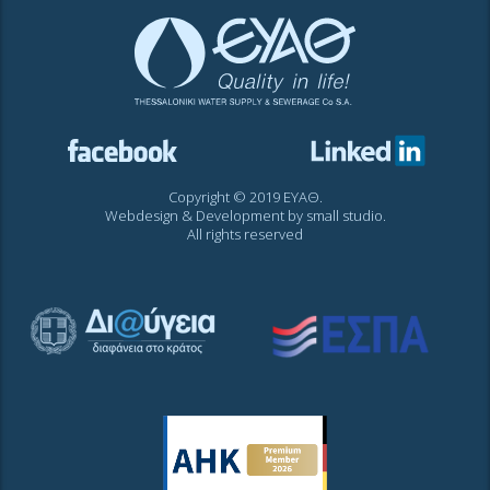
Copyright © 2019 ΕΥΑΘ.
Webdesign & Development by
small studio
.
All rights reserved