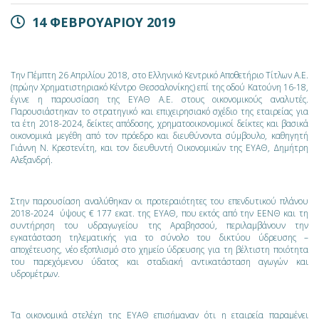
14 ΦΕΒΡΟΥΑΡΙΟΥ 2019
Την Πέμπτη 26 Απριλίου 2018, στο Ελληνικό Κεντρικό Αποθετήριο Τίτλων Α.Ε.
(πρώην Χρηματιστηριακό Κέντρο Θεσσαλονίκης) επί της οδού Κατούνη 16-18,
έγινε η παρουσίαση της ΕΥΑΘ Α.Ε. στους οικονομικούς αναλυτές.
Παρουσιάστηκαν το στρατηγικό και επιχειρησιακό σχέδιο της εταιρείας για
τα έτη 2018-2024, δείκτες απόδοσης, χρηματοοικονομικοί δείκτες και βασικά
οικονομικά μεγέθη από τον πρόεδρο και διευθύνοντα σύμβουλο, καθηγητή
Γιάννη Ν. Κρεστενίτη, και τον διευθυντή Οικονομικών της ΕΥΑΘ, Δημήτρη
Αλεξανδρή.
Στην παρουσίαση αναλύθηκαν οι προτεραιότητες του επενδυτικού πλάνου
2018-2024 ύψους € 177 εκατ. της ΕΥΑΘ, που εκτός από την ΕΕΝΘ και τη
συντήρηση του υδραγωγείου της Αραβησσού, περιλαμβάνουν την
εγκατάσταση τηλεματικής για το σύνολο του δικτύου ύδρευσης –
αποχέτευσης, νέο εξοπλισμό στο χημείο ύδρευσης για τη βέλτιστη ποιότητα
του παρεχόμενου ύδατος και σταδιακή αντικατάσταση αγωγών και
υδρομέτρων.
Τα οικονομικά στελέχη της ΕΥΑΘ επισήμαναν ότι η εταιρεία παραμένει