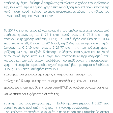
σταθερά υγιής και βιώσιμη διατηρώντας τα τελευταία χρόνια την κερδοφορία
της, ενώ κατά την κλειόμενη χρήση πέτυχε αύξηση των καθαρών κερδών της
κατά 4 εκατ. ευρώ περίπου, το οποίο αντιστοιχεί σε αύξηση της τάξεως του
32% και αύξηση EBITDA κατά 11,4%.
Το 2017 ο ενοποιημένος κύκλος εργασιών του ομίλου παρέμεινε ουσιαστικά
σταθερός φτάνοντας τα € 73,4 εκατ. ευρώ έναντι € 73,3 εκατ. της
προηγούμενης χρήσης (αύξηση 0,17%). Τα μικτά κέρδη ανήλθαν σε € 30,14
εκατ. έναντι € 29,50 εκατ. το 2016 (αύξηση 2,2%), και τα προ φόρων κέρδη
έφτασαν τα € 24,9 εκατ. έναντι € 21,77 εκατ. την προηγούμενη χρήση
(αύξηση 14,52%). Τα έξοδα διοίκησης μειώθηκαν κατά 9,47% και τα λοιπά
λειτουργικά έξοδα κατά 69% λόγω των προσπαθειών εξορθολογισμού του
κόστους και των αυξημένων προβλέψεων που επιβάρυναν την προηγούμενη
χρήση. Η εταιρεία παρουσιάζει ισχυρή ταμειακή βάση με ταμειακά διαθέσιμα
ύψους € 65,2 εκατ., αυξημένα κατά 15%.
Στα σημαντικά γεγονότα της χρήσης, επισημάνθηκε η αύξηση του
στελεχιακού δυναμικού της εταιρείας με προσλήψεις μέσω ΑΣΕΠ 150
εργαζομένων, κάτι που θα επιτρέψει στην ΕΥΑΘ να καλύψει οργανωτικά κενά
και να επεκτείνει τις δραστηριότητές της.
Συνεπής προς τους μετόχους της, η ΕΥΑΘ πρότεινε μέρισμα € 0,221 ανά
μετοχή το οποίο τελεί υπό την έγκριση της γενικής συνέλευσης.
Ενημερώνεται το επενδυτικό κοινό ότι η παρουσίαση της Εταιρείας βρίσκεται