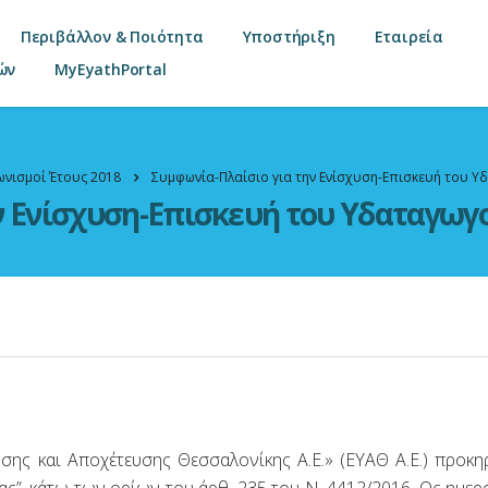
Περιβάλλον & Ποιότητα
Υποστήριξη
Εταιρεία
ών
MyEyathPortal
ωνισμοί Έτους 2018
Συμφωνία-Πλαίσιο για την Ενίσχυση-Επισκευή του
ν Ενίσχυση-Επισκευή του Υδαταγω
υσης και Αποχέτευσης Θεσσαλονίκης Α.Ε.» (ΕΥΑΘ Α.Ε.) προκη