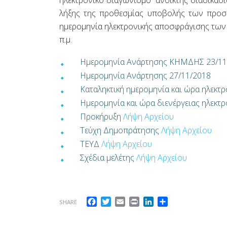
ηλεκτρονικό διαγωνισμό “ανοικτής διαδικασί
λήξης της προθεσμίας υποβολής των προσφο
ημερομηνία ηλεκτρονικής αποσφράγισης των 
π.μ.
Ημερομηνία Ανάρτησης ΚΗΜΔΗΣ 23/11
Ημερομηνία Ανάρτησης 27/11/2018
Καταληκτική ημερομηνία και ώρα ηλεκ
Ημερομηνία και ώρα διενέργειας ηλεκτ
Προκήρυξη
Λήψη Αρχείου
Τεύχη Δημοπράτησης
Λήψη Αρχείου
ΤΕΥΔ
Λήψη Αρχείου
Σχέδια μελέτης
Λήψη Αρχείου
Facebook
Twitter
Email
Print
LinkedIn
Μοιραστείτε
SHARE