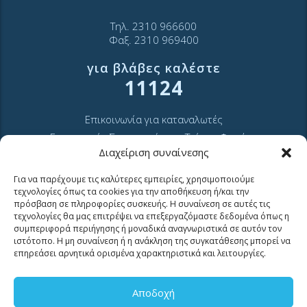
Τηλ. 2310 966600
Φαξ. 2310 969400
για βλάβες καλέστε
11124
Επικοινωνία για καταναλωτές
Επικοινωνία Συνεργατών και Τρίτων Φορέων
Διαχείριση συναίνεσης
Για να παρέχουμε τις καλύτερες εμπειρίες, χρησιμοποιούμε
τεχνολογίες όπως τα cookies για την αποθήκευση ή/και την
πρόσβαση σε πληροφορίες συσκευής. Η συναίνεση σε αυτές τις
τεχνολογίες θα μας επιτρέψει να επεξεργαζόμαστε δεδομένα όπως η
συμπεριφορά περιήγησης ή μοναδικά αναγνωριστικά σε αυτόν τον
ΧΡΗΣΙΜΑ LINKS
ιστότοπο. Η μη συναίνεση ή η ανάκληση της συγκατάθεσης μπορεί να
επηρεάσει αρνητικά ορισμένα χαρακτηριστικά και λειτουργίες.
Νέα
Αποδοχή
Μουσείο Ύδρευσης ΕΥΑΘ