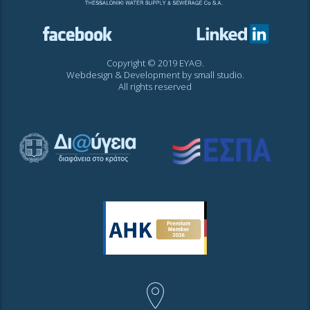
Copyright © 2019 ΕΥΑΘ.
Webdesign & Development by
small studio
.
All rights reserved