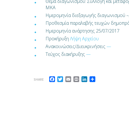
Θέμα διαγωνισμού: Συλλογή και μεταφο
ΜΚΑ
Ημερομηνία διεξαγωγής διαγωνισμού –
Προθεσμία παραλαβής τευχών δημοπρά
Ημερομηνία ανάρτησης 25/07/2017
Προκήρυξη
Λήψη Αρχείου
Ανακοινώσεις/Διευκρινήσεις
—
Τεύχος διακήρυξης
—
Facebook
Twitter
Email
Print
LinkedIn
Μοιραστείτε
SHARE