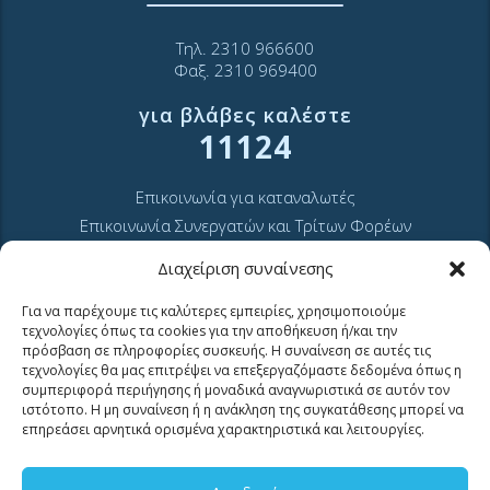
Τηλ. 2310 966600
Φαξ. 2310 969400
για βλάβες καλέστε
11124
Επικοινωνία για καταναλωτές
Επικοινωνία Συνεργατών και Τρίτων Φορέων
Διαχείριση συναίνεσης
Για να παρέχουμε τις καλύτερες εμπειρίες, χρησιμοποιούμε
τεχνολογίες όπως τα cookies για την αποθήκευση ή/και την
πρόσβαση σε πληροφορίες συσκευής. Η συναίνεση σε αυτές τις
τεχνολογίες θα μας επιτρέψει να επεξεργαζόμαστε δεδομένα όπως η
ΧΡΗΣΙΜΑ LINKS
συμπεριφορά περιήγησης ή μοναδικά αναγνωριστικά σε αυτόν τον
ιστότοπο. Η μη συναίνεση ή η ανάκληση της συγκατάθεσης μπορεί να
επηρεάσει αρνητικά ορισμένα χαρακτηριστικά και λειτουργίες.
Νέα
Μουσείο Ύδρευσης ΕΥΑΘ