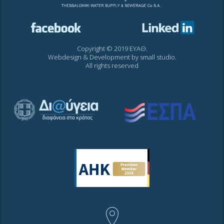
Copyright © 2019 ΕΥΑΘ.
Webdesign & Development by
small studio
.
All rights reserved