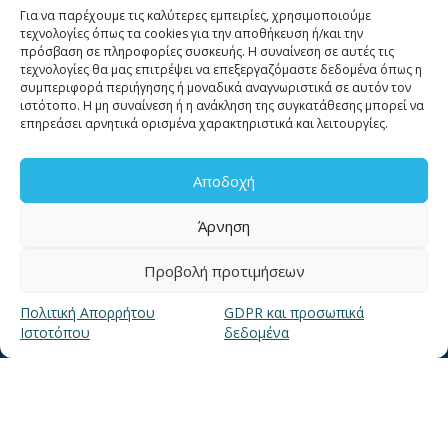
Για να παρέχουμε τις καλύτερες εμπειρίες, χρησιμοποιούμε
για βλάβες καλέστε
τεχνολογίες όπως τα cookies για την αποθήκευση ή/και την
11124
πρόσβαση σε πληροφορίες συσκευής. Η συναίνεση σε αυτές τις
τεχνολογίες θα μας επιτρέψει να επεξεργαζόμαστε δεδομένα όπως η
συμπεριφορά περιήγησης ή μοναδικά αναγνωριστικά σε αυτόν τον
Επικοινωνία για καταναλωτές
ιστότοπο. Η μη συναίνεση ή η ανάκληση της συγκατάθεσης μπορεί να
επηρεάσει αρνητικά ορισμένα χαρακτηριστικά και λειτουργίες.
Επικοινωνία Συνεργατών και Τρίτων Φορέων
Αποδοχή
Άρνηση
ΧΡΗΣΙΜΑ LINKS
Προβολή προτιμήσεων
Πολιτική Απορρήτου
GDPR και προσωπικά
Ιστοτόπου
δεδομένα
Νέα
Μουσείο Ύδρευσης ΕΥΑΘ
Ιστορία της ΕΥΑΘ
Ποιότητα του νερού
Πολιτική Απορρήτου Ιστοτόπου