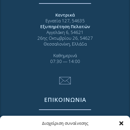
Κεντρικά
Εγνατία 127, 54635
Εξυπηρέτηση Πελατών
Αγγελάκη 6, 54621
26ης Οκτωβρίου 26, 54627
Θεσσαλονίκη, Ελλάδα
Καθημερινά
07:30 ― 14:00
ΕΠΙΚΟΙΝΩΝΙΑ
Τηλ. 2310 966600
Διαχείριση συναίνεσης
Φαξ. 2310 969400