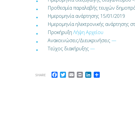
Προθεσμία παραλαβής τευχών δημοπρά
Ημερομηνία ανάρτησης 15/01/2019
Ημερομηνία ηλεκτρονικής ανάρτησης 
Προκήρυξη
Λήψη Αρχείου
Ανακοινώσεις/Διευκρινήσεις
—
Τεύχος διακήρυξης
—
Facebook
Twitter
Email
Print
LinkedIn
Μοιραστείτε
SHARE