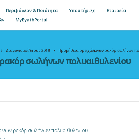
Περιβάλλον & Ποιότητα
Υποστήριξη
Εταιρεία
ών
MyEyathPortal
Διαγωνισμοί Έτους 2019
Προμήθεια ορειχάλκινων ρακόρ σωλήνων π
 ρακόρ σωλήνων πολυαιθυλενίου
λκινων ρακόρ σωλήνων πολυαιθυλενίου
/–/—-