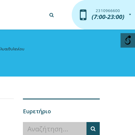
2310966600
2310966600
(7:00-23:00)
(7:00-23:00)
ολυαιθυλενίου
Ευρετήριο