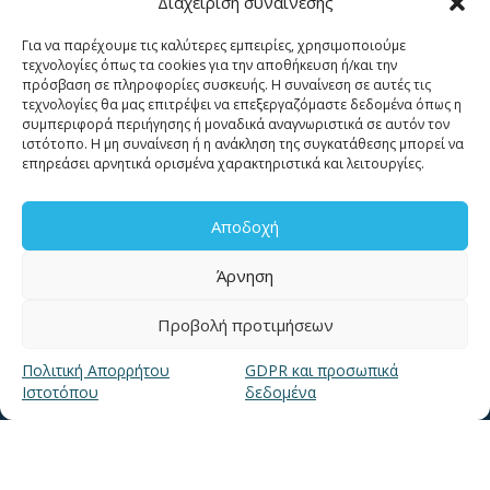
Διαχείριση συναίνεσης
για βλάβες καλέστε
Για να παρέχουμε τις καλύτερες εμπειρίες, χρησιμοποιούμε
11124
τεχνολογίες όπως τα cookies για την αποθήκευση ή/και την
πρόσβαση σε πληροφορίες συσκευής. Η συναίνεση σε αυτές τις
τεχνολογίες θα μας επιτρέψει να επεξεργαζόμαστε δεδομένα όπως η
Επικοινωνία για καταναλωτές
συμπεριφορά περιήγησης ή μοναδικά αναγνωριστικά σε αυτόν τον
ιστότοπο. Η μη συναίνεση ή η ανάκληση της συγκατάθεσης μπορεί να
Επικοινωνία Συνεργατών και Τρίτων Φορέων
επηρεάσει αρνητικά ορισμένα χαρακτηριστικά και λειτουργίες.
Αποδοχή
Άρνηση
ΧΡΗΣΙΜΑ LINKS
Προβολή προτιμήσεων
Πολιτική Απορρήτου
GDPR και προσωπικά
Νέα
Ιστοτόπου
δεδομένα
Μουσείο Ύδρευσης ΕΥΑΘ
Ιστορία της ΕΥΑΘ
Ποιότητα του νερού