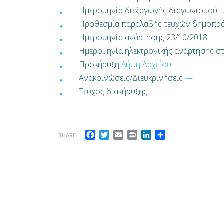
Ημερομηνία διεξαγωγής διαγωνισμού –
Προθεσμία παραλαβής τευχών δημοπρά
Ημερομηνία ανάρτησης 23/10/2018
Ημερομηνία ηλεκτρονικής ανάρτησης 
Προκήρυξη
Λήψη Αρχείου
Ανακοινώσεις/Διευκρινήσεις
—
Τεύχος διακήρυξης
—
Facebook
Twitter
Email
Print
LinkedIn
Μοιραστείτε
SHARE