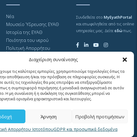
Νέα
Συνδεθείτε στο
MyEyathPortal
Μουσείο Ύδρευσης ΕΥΑΘ
και επωφεληθείτε από τις online
υπηρεσίες μας. Δείτε
εδώ
πως.
Ιστορία της ΕΥΑΘ
Ποιότητα του νερού
Πολιτική Απορρήτου
Ιστοτόπου
Διαχείριση συναίνεσης
GDPR και προσωπικά
δεδομένα
έχουμε τις καλύτερες εμπειρίες, χρησιμοποιούμε τεχνολογίες όπως τα
Sitemap
α την αποθήκευση ή/και την πρόσβαση σε πληροφορίες συσκευής. Η
σε αυτές τις τεχνολογίες θα μας επιτρέψει να επεξεργαζόμαστε
πως η συμπεριφορά περιήγησης ή μοναδικά αναγνωριστικά σε αυτόν
πο. Η μη συναίνεση ή η ανάκληση της συγκατάθεσης μπορεί να
αρνητικά ορισμένα χαρακτηριστικά και λειτουργίες.
οδοχή
Άρνηση
Προβολή προτιμήσεων
τική Απορρήτου Ιστοτόπου
GDPR και προσωπικά δεδομένα