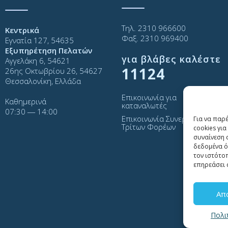
Τηλ. 2310 966600
Κεντρικά
Φαξ. 2310 969400
Εγνατία 127, 54635
Εξυπηρέτηση Πελατών
για βλάβες καλέστε
Αγγελάκη 6, 54621
11124
26ης Οκτωβρίου 26, 54627
Θεσσαλονίκη, Ελλάδα
Επικοινωνία για
Καθημερινά
καταναλωτές
07:30 ― 14:00
Επικοινωνία Συνεργατών και
Για να παρ
Τρίτων Φορέων
cookies γι
συναίνεση 
δεδομένα ό
τον ιστότο
επηρεάσει 
Απ
Πολι