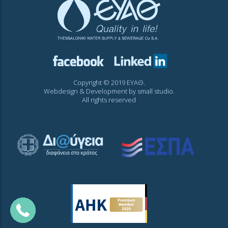
Copyright © 2019 ΕΥΑΘ.
Webdesign & Development by
small studio
.
All rights reserved