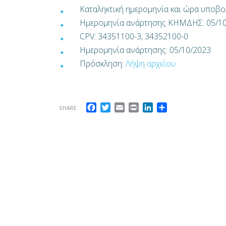
Καταληκτική ημερομηνία και ώρα υποβο
Ημερομηνία ανάρτησης ΚΗΜΔΗΣ: 05/10
CPV: 34351100-3, 34352100-0
Ημερομηνία ανάρτησης: 05/10/2023.
Πρόσκληση:
Λήψη αρχείου
Facebook
Twitter
Email
Print
LinkedIn
Μοιραστείτε
SHARE