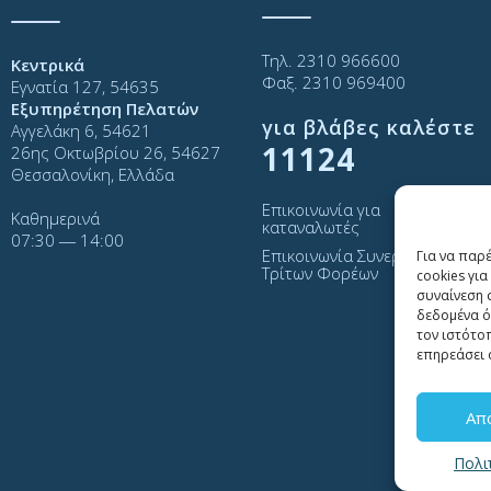
Τηλ. 2310 966600
Κεντρικά
Φαξ. 2310 969400
Εγνατία 127, 54635
Εξυπηρέτηση Πελατών
για βλάβες καλέστε
Αγγελάκη 6, 54621
11124
26ης Οκτωβρίου 26, 54627
Θεσσαλονίκη, Ελλάδα
Επικοινωνία για
Καθημερινά
καταναλωτές
07:30 ― 14:00
Επικοινωνία Συνεργατών και
Για να παρ
Τρίτων Φορέων
cookies γι
συναίνεση 
δεδομένα ό
τον ιστότο
επηρεάσει 
Απ
Πολι