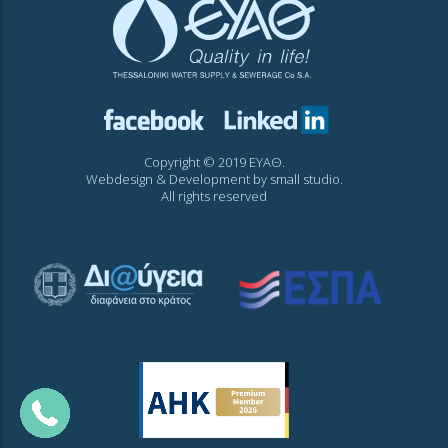
Copyright © 2019 ΕΥΑΘ.
Webdesign & Development by
small studio
.
All rights reserved