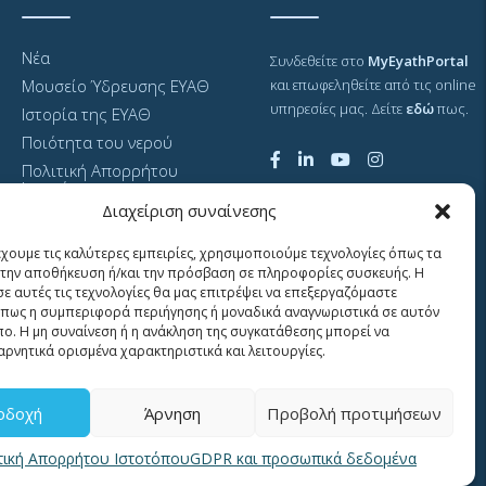
Νέα
Συνδεθείτε στο
MyEyathPortal
Μουσείο Ύδρευσης ΕΥΑΘ
και επωφεληθείτε από τις online
υπηρεσίες μας. Δείτε
εδώ
πως.
Ιστορία της ΕΥΑΘ
Ποιότητα του νερού
Πολιτική Απορρήτου
Ιστοτόπου
Διαχείριση συναίνεσης
GDPR και προσωπικά
δεδομένα
έχουμε τις καλύτερες εμπειρίες, χρησιμοποιούμε τεχνολογίες όπως τα
Sitemap
α την αποθήκευση ή/και την πρόσβαση σε πληροφορίες συσκευής. Η
σε αυτές τις τεχνολογίες θα μας επιτρέψει να επεξεργαζόμαστε
πως η συμπεριφορά περιήγησης ή μοναδικά αναγνωριστικά σε αυτόν
πο. Η μη συναίνεση ή η ανάκληση της συγκατάθεσης μπορεί να
αρνητικά ορισμένα χαρακτηριστικά και λειτουργίες.
οδοχή
Άρνηση
Προβολή προτιμήσεων
τική Απορρήτου Ιστοτόπου
GDPR και προσωπικά δεδομένα