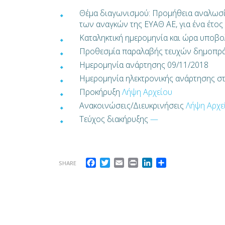
Θέμα διαγωνισμού: Προμήθεια αναλωσί
των αναγκών της ΕΥΑΘ ΑΕ, για ένα έτος
Καταληκτική ημερομηνία και ώρα υποβ
Προθεσμία παραλαβής τευχών δημοπρά
Ημερομηνία ανάρτησης 09/11/2018
Ημερομηνία ηλεκτρονικής ανάρτησης 
Προκήρυξη
Λήψη Αρχείου
Ανακοινώσεις/Διευκρινήσεις
Λήψη Αρχε
Τεύχος διακήρυξης
—
Facebook
Twitter
Email
Print
LinkedIn
Μοιραστείτε
SHARE