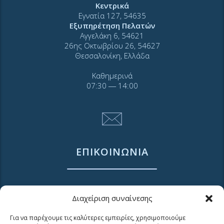
Κεντρικά
Εγνατία 127, 54635
Εξυπηρέτηση Πελατών
Αγγελάκη 6, 54621
26ης Οκτωβρίου 26, 54627
Θεσσαλονίκη, Ελλάδα
Καθημερινά
07:30 ― 14:00
ΕΠΙΚΟΙΝΩΝΙΑ
Τηλ. 2310 966600
Διαχείριση συναίνεσης
Φαξ. 2310 969400
για βλάβες καλέστε
Για να παρέχουμε τις καλύτερες εμπειρίες, χρησιμοποιούμε