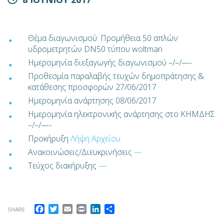
Θέμα διαγωνισμού: Προμήθεια 50 απλών
υδρομετρητών DN50 τύπου woltman
Ημερομηνία διεξαγωγής διαγωνισμού –/–/—-
Προθεσμία παραλαβής τευχών δημοπράτησης &
κατάθεσης προσφορών 27/06/2017
Ημερομηνία ανάρτησης 08/06/2017
Ημερομηνία ηλεκτρονικής ανάρτησης στο ΚΗΜΔΗΣ
–/–/—-
Προκήρυξη
Λήψη Αρχείου
Ανακοινώσεις/Διευκρινήσεις
—
Τεύχος διακήρυξης
—
Facebook
Twitter
Email
Print
LinkedIn
Μοιραστείτε
SHARE