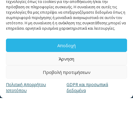
τεχνολογίες όπως τα cookies για την αποθήκευση ή/και την
11124
πρόσβαση σε πληροφορίες συσκευής. Η συναίνεση σε αυτές τις
τεχνολογίες θα μας επιτρέψει να επεξεργαζόμαστε δεδομένα όπως η
συμπεριφορά περιήγησης ή μοναδικά αναγνωριστικά σε αυτόν τον
Επικοινωνία για καταναλωτές
ιστότοπο. Η μη συναίνεση ή η ανάκληση της συγκατάθεσης μπορεί να
Επικοινωνία Συνεργατών και Τρίτων Φορέων
επηρεάσει αρνητικά ορισμένα χαρακτηριστικά και λειτουργίες.
Αποδοχή
Άρνηση
ΧΡΗΣΙΜΑ LINKS
Προβολή προτιμήσεων
Πολιτική Απορρήτου
GDPR και προσωπικά
Νέα
Ιστοτόπου
δεδομένα
Μουσείο Ύδρευσης ΕΥΑΘ
Ιστορία της ΕΥΑΘ
Ποιότητα του νερού
Πολιτική Απορρήτου Ιστοτόπου
GDPR και προσωπικά δεδομένα